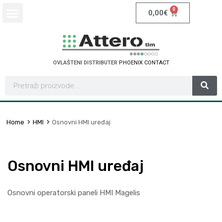
0
0,00
€
OVLAŠTENI DISTRIBUTER
P
H
O
E
N
I
X
C
O
N
T
A
C
T
Home
HMI
Osnovni HMI uređaj
Osnovni HMI uređaj
Osnovni operatorski paneli HMI Magelis