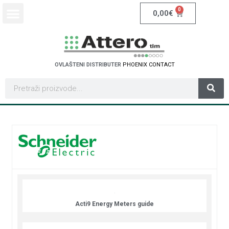
0
0,00
€
OVLAŠTENI DISTRIBUTER
P
H
O
E
N
I
X
C
O
N
T
A
C
T
Acti9 Energy Meters guide