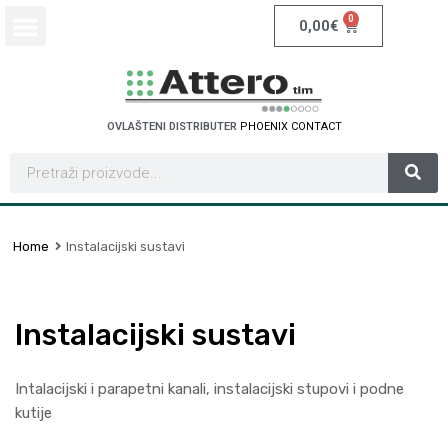
0
0,00
€
OVLAŠTENI DISTRIBUTER
P
H
O
E
N
I
X
C
O
N
T
A
C
T
Home
Instalacijski sustavi
Instalacijski sustavi
Intalacijski i parapetni kanali, instalacijski stupovi i podne
kutije