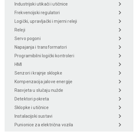
Industrijski utikači i utičnice
Frekvencijski regulatori
Logički, upravljački i mjerni releji
Releji
Servo pogoni
Napajanja i transformatori
Programibilni logički kontroleri
HMI
Senzori i krajnje sklopke
Kompenzacija jalove energije
Rasvjeta u slučaju nužde
Detektori pokreta
Sklopke i utičnice
Instalacijski sustavi
Punionice za električna vozila