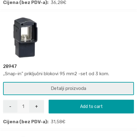
Cijena (bez PDV-a):
36,28
€
28947
„Snap-in” priključni blokovi 95 mm2 -set od 3 kom.
Detalji proizvoda
Add to cart
Cijena (bez PDV-a):
31,58
€