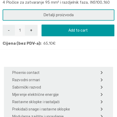
4 Pločice za zatvaranje 95 mm² i razdjelnik faza, INS100..160
Detalji proizvoda
Add to cart
Cijena (bez PDV-a):
65,10
€
Phoenix contact
Razvodni ormari
Sabirnički razvod
Mjerenje električne energije
Rastavne sklopke i rastaljači
Prekidači snage i rastavne sklopke
Modularna zaštita i upravljanje