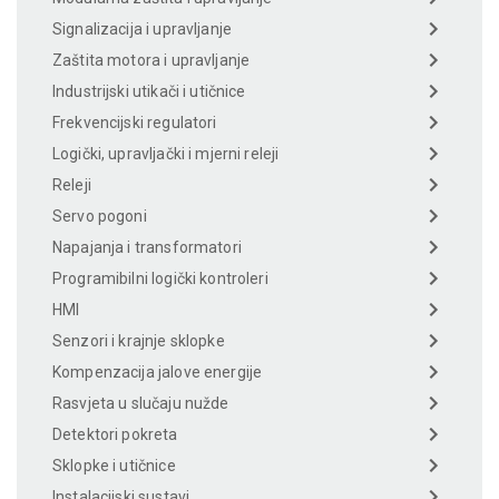
Signalizacija i upravljanje
Zaštita motora i upravljanje
Industrijski utikači i utičnice
Frekvencijski regulatori
Logički, upravljački i mjerni releji
Releji
Servo pogoni
Napajanja i transformatori
Programibilni logički kontroleri
HMI
Senzori i krajnje sklopke
Kompenzacija jalove energije
Rasvjeta u slučaju nužde
Detektori pokreta
Sklopke i utičnice
Instalacijski sustavi