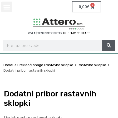
0
0,00
€
OVLAŠTENI DISTRIBUTER
P
H
O
E
N
I
X
C
O
N
T
A
C
T
Home
Prekidači snage i rastavne sklopke
Rastavne sklopke
Dodatni pribor rastavnih sklopki
Dodatni pribor rastavnih
sklopki
Dodatni pribor rastavnih sklopki