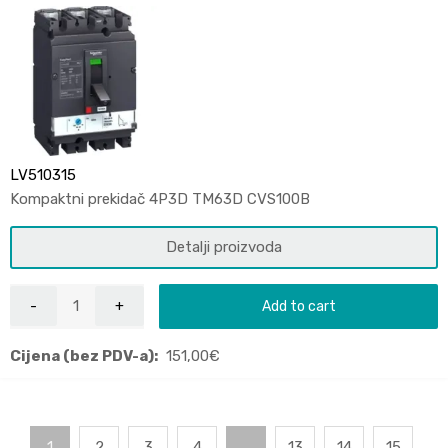
LV510315
Kompaktni prekidač 4P3D TM63D CVS100B
Detalji proizvoda
Add to cart
Cijena (bez PDV-a):
151,00
€
1
2
3
4
…
13
14
15