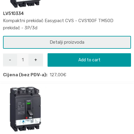
LV510334
Kompaktni prekidač Easypact CVS - CVS100F TM50D
prekidač - 3P/3d
Detalji proizvoda
Add to cart
Cijena (bez PDV-a):
127,00
€