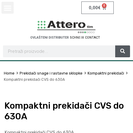
0
0,00
€
OVLAŠTENI DISTRIBUTER
S
C
H
N
E
I
D
E
R
E
L
E
C
T
R
I
C
Home
Prekidači snage i rastavne sklopke
Kompaktni prekidači
Kompaktni prekidači CVS do 630A
Kompaktni prekidači CVS do
630A
Kompaktni prekidači CVS do 630A