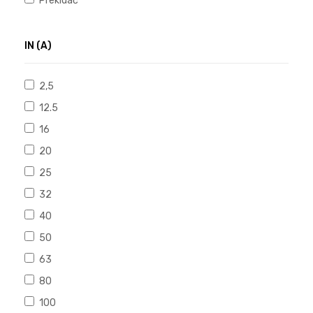
Prekidač
IN (A)
2,5
12.5
16
20
25
32
40
50
63
80
100