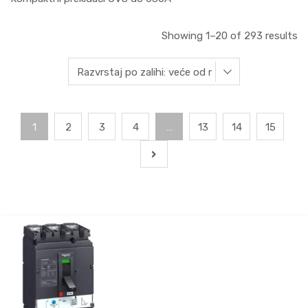
Showing 1–20 of 293 results
1
2
3
4
…
13
14
15