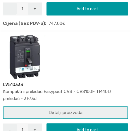
Add to cart
Cijena (bez PDV-a):
747,00
€
LV510333
Kompaktni prekidač Easypact CVS - CVS100F TM40D
prekidač - 3P/3d
Detalji proizvoda
Add to cart