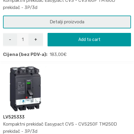
Kompaktni prekidač Easypact CVS - CVS160F TM160D
prekidač - 3P/3d
Detalji proizvoda
Add to cart
Cijena (bez PDV-a):
183,00
€
LV525333
Kompaktni prekidač Easypact CVS - CVS250F TM250D
prekidač - 3P/3d