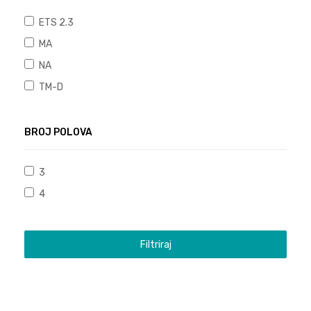
ETS 2.3
MA
NA
TM-D
BROJ POLOVA
3
4
Filtriraj