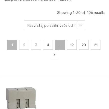
Showing 1–20 of 406 results
1
2
3
4
…
19
20
21