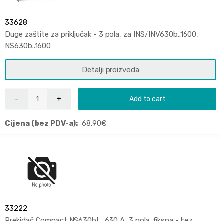
33628
Duge zaštite za priključak - 3 pola, za INS/INV630b..1600,
NS630b..1600
Detalji proizvoda
Add to cart
Cijena (bez PDV-a):
68,90
€
33222
Prekidač Compact NS630bL, 630 A, 3 pola, fiksna - bez