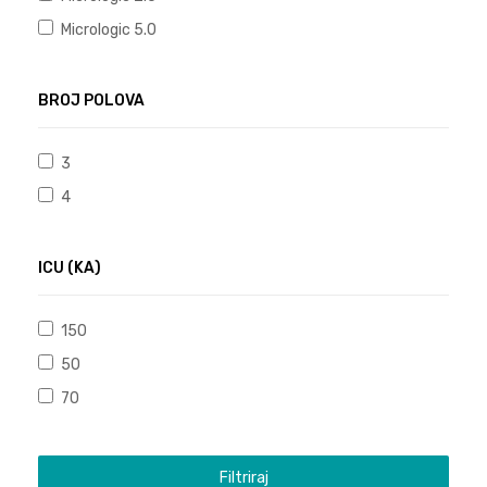
Micrologic 5.0
BROJ POLOVA
3
4
ICU (KA)
150
50
70
Filtriraj