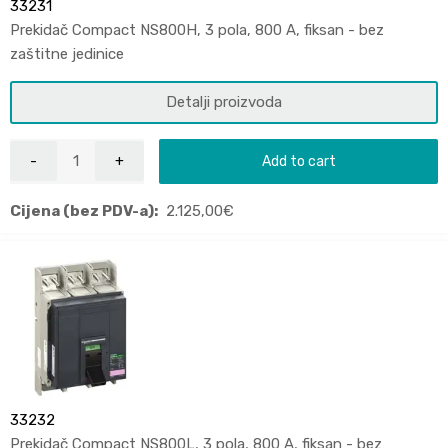
33231
Prekidač Compact NS800H, 3 pola, 800 A, fiksan - bez
zaštitne jedinice
Detalji proizvoda
Add to cart
Cijena (bez PDV-a):
2.125,00
€
33232
Prekidač Compact NS800L, 3 pola, 800 A, fiksan - bez