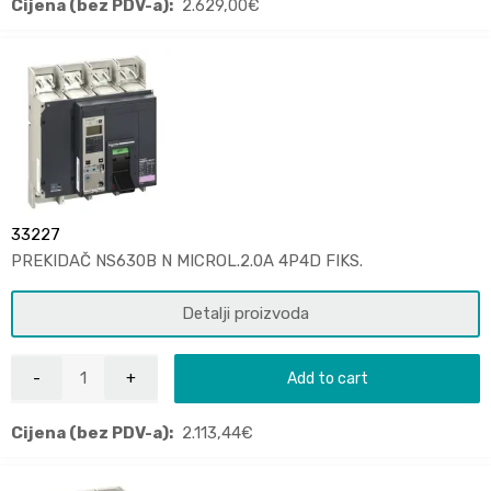
Cijena (bez PDV-a):
2.629,00
€
33227
PREKIDAČ NS630B N MICROL.2.0A 4P4D FIKS.
Detalji proizvoda
Add to cart
Cijena (bez PDV-a):
2.113,44
€