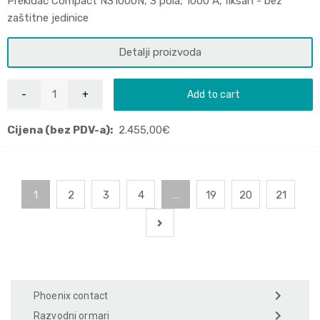
Prekidač Compact NS1000N, 3 pola, 1000 A, fiksan - bez
zaštitne jedinice
Detalji proizvoda
Add to cart
Cijena (bez PDV-a):
2.455,00
€
1
2
3
4
…
19
20
21
Phoenix contact
Razvodni ormari