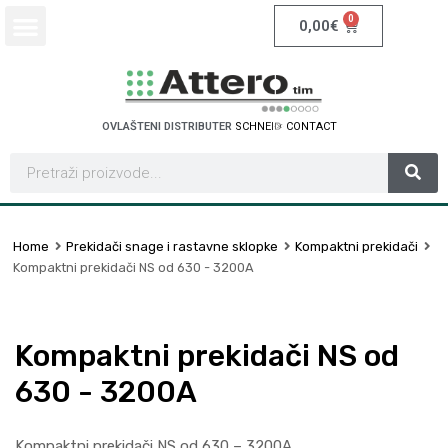
0
0,00
€
OVLAŠTENI DISTRIBUTER
S
C
H
N
E
I
D
E
R
E
L
E
C
T
R
C
I
Home
Prekidači snage i rastavne sklopke
Kompaktni prekidači
Kompaktni prekidači NS od 630 - 3200A
Kompaktni prekidači NS od
630 - 3200A
Kompaktni prekidači NS od 630 – 3200A