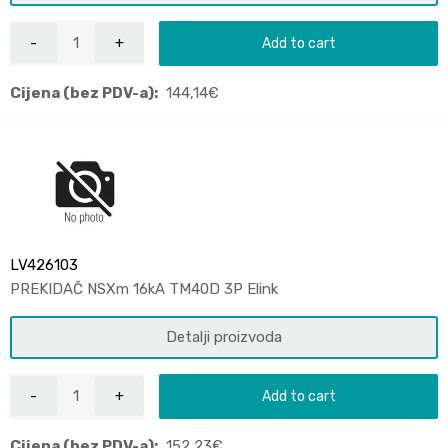
Add to cart
Cijena (bez PDV-a):
144,14
€
LV426103
PREKIDAČ NSXm 16kA TM40D 3P Elink
Detalji proizvoda
Add to cart
Cijena (bez PDV-a):
152,23
€