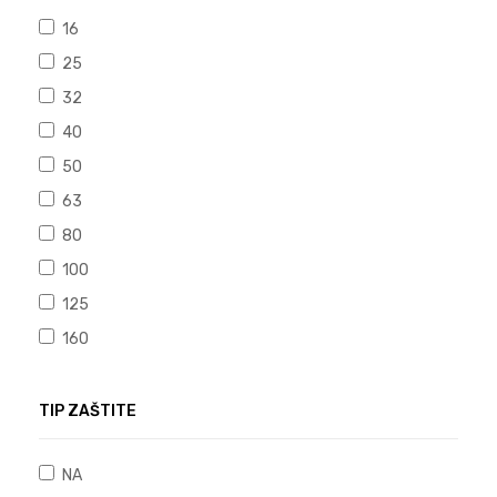
16
25
32
40
50
63
80
100
125
160
TIP ZAŠTITE
NA