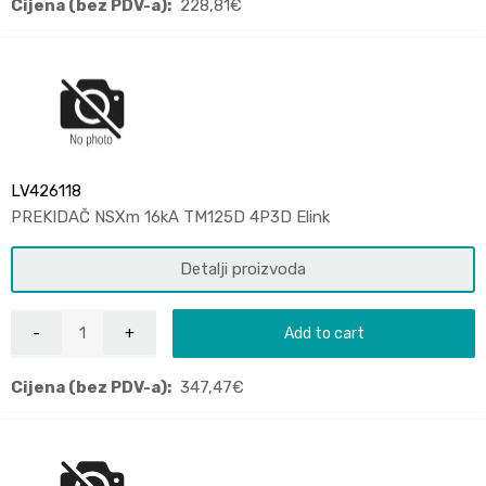
Cijena (bez PDV-a):
228,81
€
LV426118
PREKIDAČ NSXm 16kA TM125D 4P3D Elink
Detalji proizvoda
Add to cart
Cijena (bez PDV-a):
347,47
€