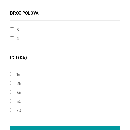
BROJ POLOVA
3
4
ICU (KA)
16
25
36
50
70