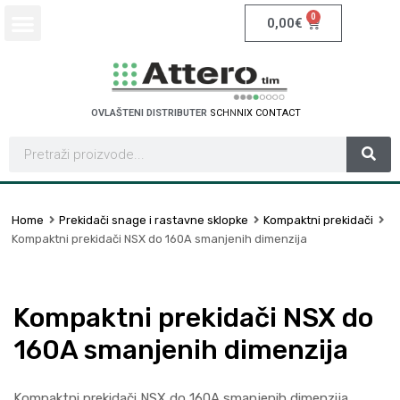
0
0,00
€
OVLAŠTENI DISTRIBUTER
S
C
H
N
E
I
D
E
R
E
L
E
I
C
R
T
C
T
Home
Prekidači snage i rastavne sklopke
Kompaktni prekidači
Kompaktni prekidači NSX do 160A smanjenih dimenzija
Kompaktni prekidači NSX do
160A smanjenih dimenzija
Kompaktni prekidači NSX do 160A smanjenih dimenzija