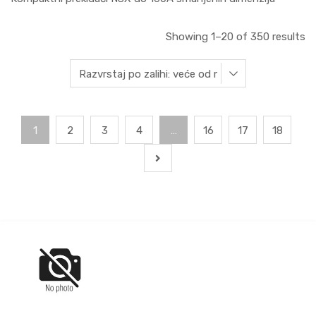
Showing 1–20 of 350 results
1
2
3
4
…
16
17
18