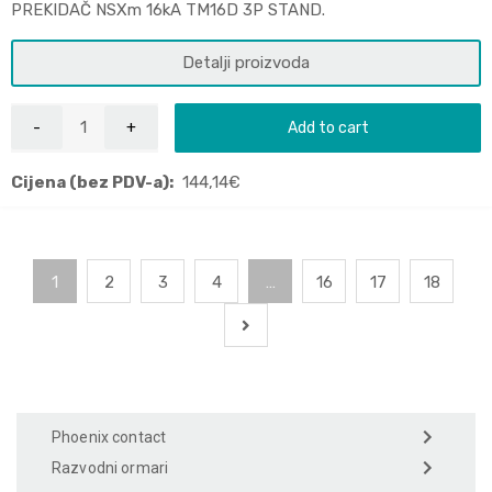
PREKIDAČ NSXm 16kA TM16D 3P STAND.
Detalji proizvoda
Add to cart
Cijena (bez PDV-a):
144,14
€
1
2
3
4
…
16
17
18
Phoenix contact
Razvodni ormari