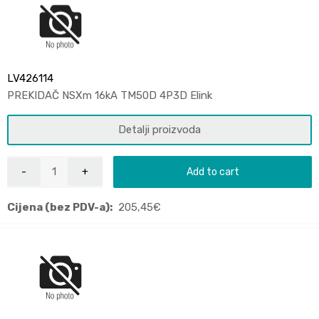
LV426114
PREKIDAČ NSXm 16kA TM50D 4P3D Elink
Detalji proizvoda
Add to cart
Cijena (bez PDV-a):
205,45
€