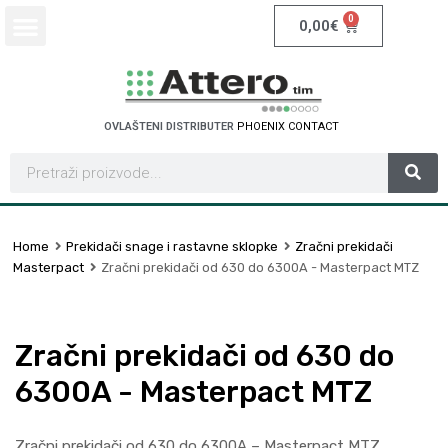
0
0,00
€
OVLAŠTENI DISTRIBUTER
S
C
H
N
E
A
C
T
I
D
R
E
E
T
L
N
C
Home
Prekidači snage i rastavne sklopke
Zračni prekidači
Masterpact
Zračni prekidači od 630 do 6300A - Masterpact MTZ
Zračni prekidači od 630 do
6300A - Masterpact MTZ
Zračni prekidači od 630 do 6300A – Masterpact MTZ