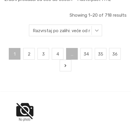
Showing 1–20 of 718 results
1
2
3
4
…
34
35
36