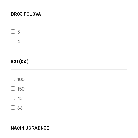
BROJ POLOVA
3
4
ICU (KA)
100
150
42
66
NAČIN UGRADNJE