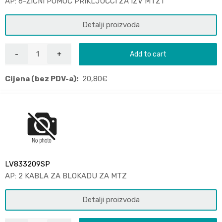
AP: 6-ŽIČNI POMOĆ PRIKLJUČCI ZA IZV MTZ1
Detalji proizvoda
Add to cart
Cijena (bez PDV-a):
20,80
€
LV833209SP
AP: 2 KABLA ZA BLOKADU ZA MTZ
Detalji proizvoda