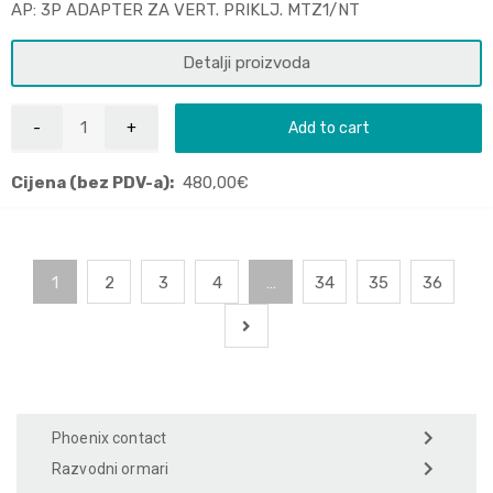
AP: 3P ADAPTER ZA VERT. PRIKLJ. MTZ1/NT
Detalji proizvoda
Add to cart
Cijena (bez PDV-a):
480,00
€
1
2
3
4
…
34
35
36
Phoenix contact
Razvodni ormari