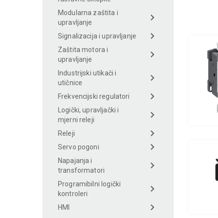
Modularna zaštita i
upravljanje
Signalizacija i upravljanje
Zaštita motora i
upravljanje
Industrijski utikači i
utičnice
Frekvencijski regulatori
Logički, upravljački i
mjerni releji
Releji
Servo pogoni
Napajanja i
transformatori
Programibilni logički
kontroleri
HMI