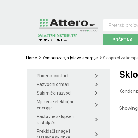
OVLAŠTENI DISTRIBUTER
POČETNA
O
E
N
I
X
C
O
N
T
A
C
T
S
H
C
P
Home
Kompenzacija jalove energije
Sklopnici za komp
Sklo
Phoenix contact
Razvodni ormari
Kondenza
Sabirnički razvod
Mjerenje električne
Showing 
energije
Rastavne sklopke i
rastaljači
Prekidači snage i
rastavne sklopke