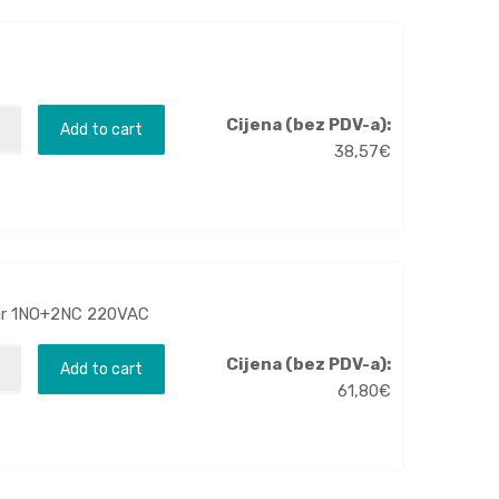
Cijena (bez PDV-a):
Add to cart
38,57
€
kvar 1NO+2NC 220VAC
Cijena (bez PDV-a):
Add to cart
61,80
€