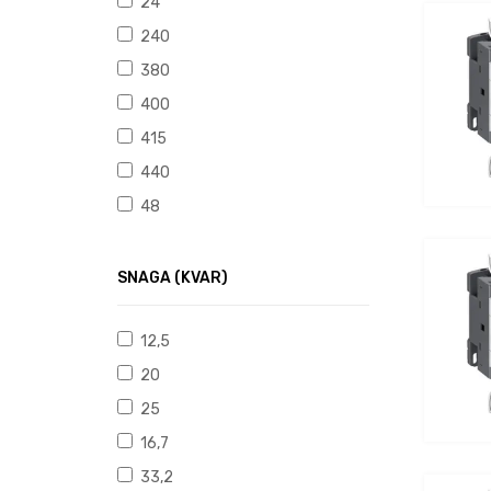
24
240
380
400
415
440
48
SNAGA (KVAR)
12,5
20
25
16,7
33,2