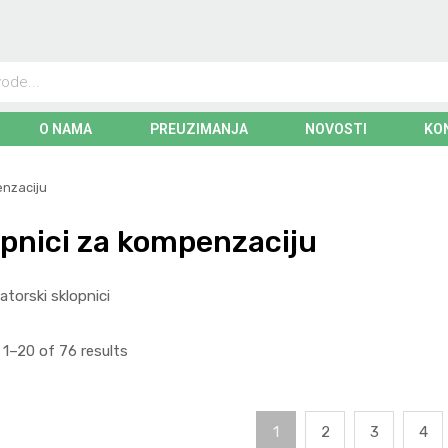
O NAMA
PREUZIMANJA
NOVOSTI
KO
enzaciju
pnici za kompenzaciju
torski sklopnici
1–20 of 76 results
1
2
3
4