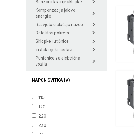
Senzori i krajnje sklopke
Kompenzacija jalove
energije
Rasvjeta u slučaju nužde
Detektori pokreta
Sklopke i utičnice
Instalacijski sustavi
Punionice za električna
vozila
NAPON SVITKA (V)
110
120
220
230