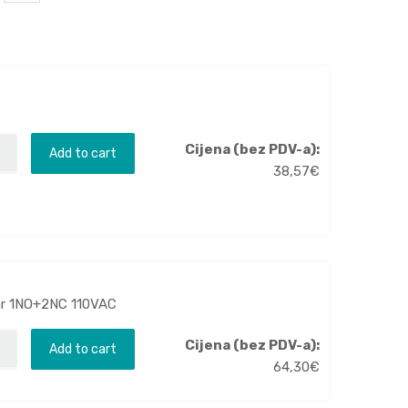
Cijena (bez PDV-a):
Add to cart
38,57
€
var 1NO+2NC 110VAC
Cijena (bez PDV-a):
Add to cart
64,30
€