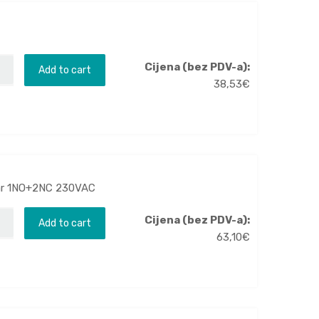
Cijena (bez PDV-a):
Add to cart
38,53
€
kvar 1NO+2NC 230VAC
Cijena (bez PDV-a):
Add to cart
63,10
€