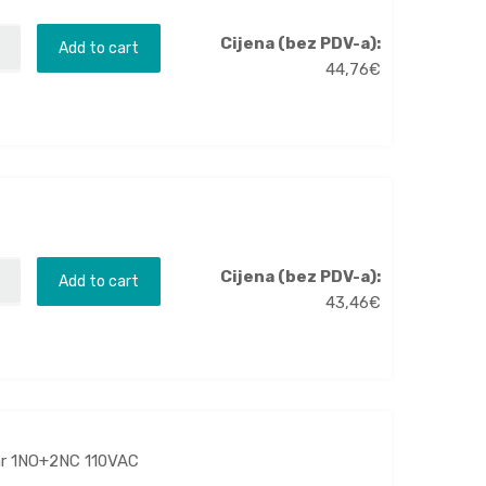
Cijena (bez PDV-a):
Add to cart
44,76
€
Cijena (bez PDV-a):
Add to cart
43,46
€
var 1NO+2NC 110VAC