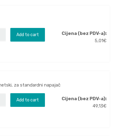
Cijena (bez PDV-a):
Add to cart
5,01
€
tski, za standardni napajač
Cijena (bez PDV-a):
Add to cart
49,13
€