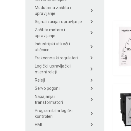
Modularna zaštita i
upravljanje
Signalizacija i upravljanje
Zaštita motora i
upravljanje
Industrijski utikači i
utičnice
Frekvencijski regulatori
Logički, upravljački i
mjerni releji
Releji
Servo pogoni
Napajanja i
transformatori
Programibilni logički
kontroleri
HMI