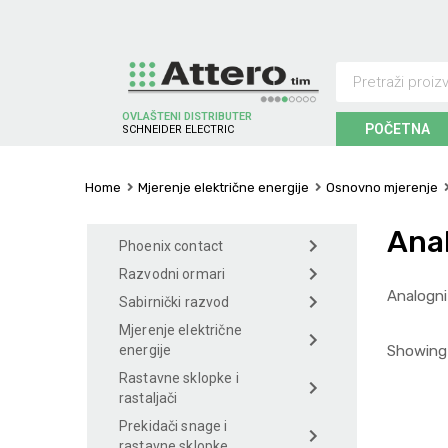
OVLAŠTENI DISTRIBUTER
POČETNA
S
C
H
N
E
I
D
E
R
E
L
E
C
T
R
I
C
Home
Mjerenje električne energije
Osnovno mjerenje
Anal
Phoenix contact
Razvodni ormari
Analogni
Sabirnički razvod
Mjerenje električne
Showing 
energije
Rastavne sklopke i
rastaljači
Prekidači snage i
rastavne sklopke