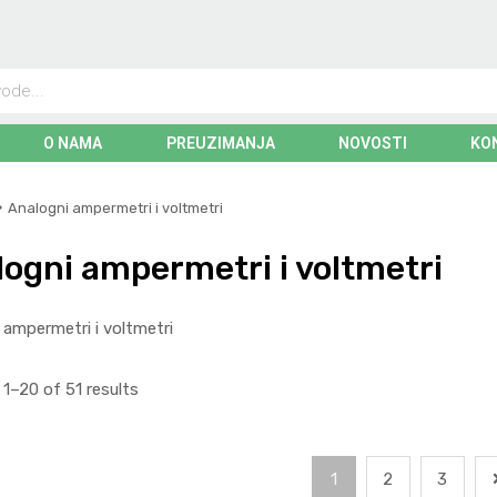
O NAMA
PREUZIMANJA
NOVOSTI
KO
Analogni ampermetri i voltmetri
ogni ampermetri i voltmetri
 ampermetri i voltmetri
1–20 of 51 results
1
2
3