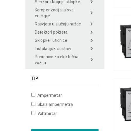
Senzori i krajnje sklopke
Kompenzacija jalove
energije
Rasvjeta u slučaju nužde
Detektori pokreta
Sklopke i utičnice
Instalacijski sustavi
Punionice za električna
vozila
TIP
Ampermetar
Skala ampermetra
Voltmetar