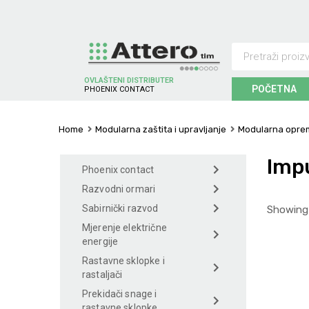
OVLAŠTENI DISTRIBUTER
POČETNA
E
N
I
X
C
O
N
T
A
C
T
S
O
C
H
H
P
Home
Modularna zaštita i upravljanje
Modularna oprem
Impu
Phoenix contact
Razvodni ormari
Sabirnički razvod
Showing 
Mjerenje električne
energije
Rastavne sklopke i
rastaljači
Prekidači snage i
rastavne sklopke