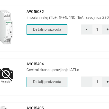
A9C15032
Impulsni relej iTL+, 1P+N, 1NO, 16A, zavojnica 23
Detalji proizvoda
A9C15404
Centralizirano upravljanje iATLc
Detalji proizvoda
A9C15405