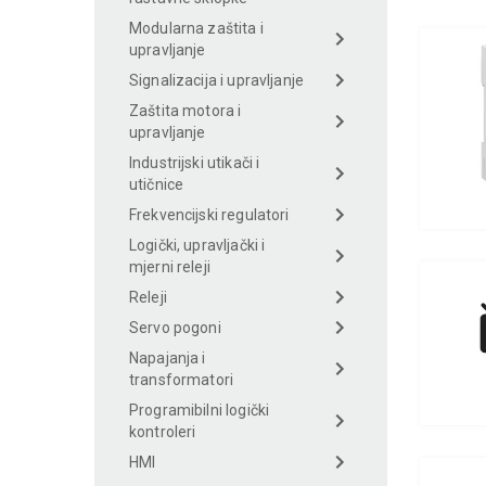
Modularna zaštita i
upravljanje
Signalizacija i upravljanje
Zaštita motora i
upravljanje
Industrijski utikači i
utičnice
Frekvencijski regulatori
Logički, upravljački i
mjerni releji
Releji
Servo pogoni
Napajanja i
transformatori
Programibilni logički
kontroleri
HMI