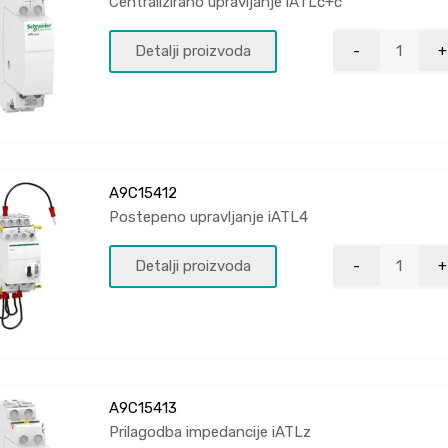
Centralizirano upravljanje iATLc+c
Detalji proizvoda
A9C15412
Postepeno upravljanje iATL4
Detalji proizvoda
A9C15413
Prilagodba impedancije iATLz