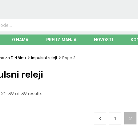
O NAMA
PREUZIMANJA
NOVOSTI
KO
a za DIN šinu
Impulsni releji
Page 2
lsni releji
21–39 of 39 results
1
2