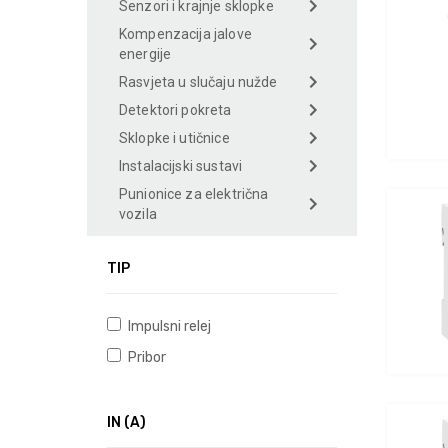
Senzori i krajnje sklopke
Kompenzacija jalove
energije
Rasvjeta u slučaju nužde
Detektori pokreta
Sklopke i utičnice
Instalacijski sustavi
Punionice za električna
vozila
TIP
Impulsni relej
Pribor
IN (A)