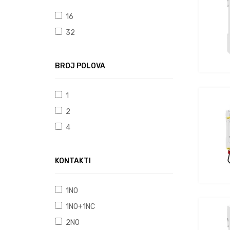
16
32
BROJ POLOVA
1
2
4
KONTAKTI
1NO
1NO+1NC
2NO