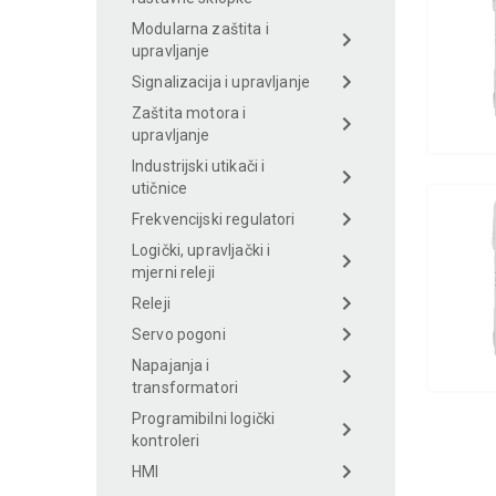
Modularna zaštita i
upravljanje
Signalizacija i upravljanje
Zaštita motora i
upravljanje
Industrijski utikači i
utičnice
Frekvencijski regulatori
Logički, upravljački i
mjerni releji
Releji
Servo pogoni
Napajanja i
transformatori
Programibilni logički
kontroleri
HMI