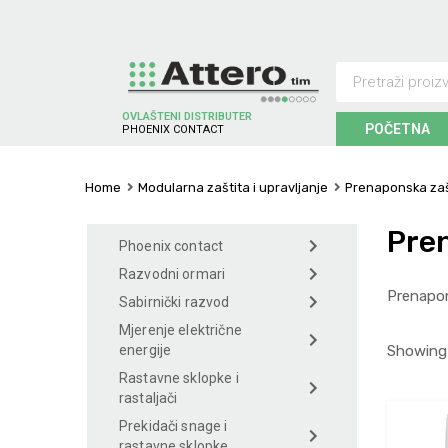
OVLAŠTENI DISTRIBUTER
POČETNA
P
H
O
E
N
I
X
C
O
N
T
A
C
T
Home
Modularna zaštita i upravljanje
Prenaponska zaš
Pren
Phoenix contact
Razvodni ormari
Prenapon
Sabirnički razvod
Mjerenje električne
Showing a
energije
Rastavne sklopke i
rastaljači
Prekidači snage i
rastavne sklopke