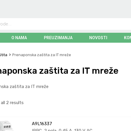
O NAMA
PREUZIMANJA
NOVOSTI
KO
tita
Prenaponska zaštita za IT mreže
aponska zaštita za IT mreže
ska zaštita za IT mreže
ll 2 results
A9L16337
IPRC, 2 pola, 0,45 A, 130 V AC