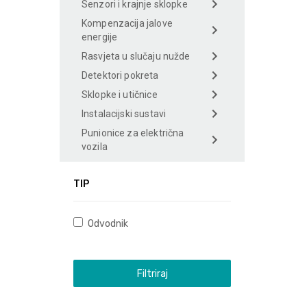
Senzori i krajnje sklopke
Kompenzacija jalove
energije
Rasvjeta u slučaju nužde
Detektori pokreta
Sklopke i utičnice
Instalacijski sustavi
Punionice za električna
vozila
TIP
Odvodnik
Filtriraj