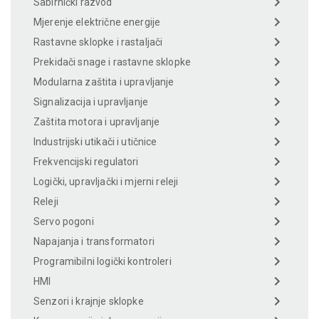
Sabirnički razvod
Mjerenje električne energije
Rastavne sklopke i rastaljači
Prekidači snage i rastavne sklopke
Modularna zaštita i upravljanje
Signalizacija i upravljanje
Zaštita motora i upravljanje
Industrijski utikači i utičnice
Frekvencijski regulatori
Logički, upravljački i mjerni releji
Releji
Servo pogoni
Napajanja i transformatori
Programibilni logički kontroleri
HMI
Senzori i krajnje sklopke