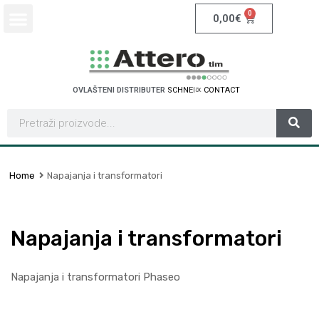
0
0,00
€
OVLAŠTENI DISTRIBUTER
S
C
H
N
T
A
C
T
E
I
R
D
E
N
E
O
C
Home
Napajanja i transformatori
Napajanja i transformatori
Napajanja i transformatori Phaseo