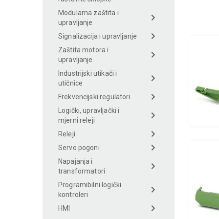
Modularna zaštita i
upravljanje
Signalizacija i upravljanje
Zaštita motora i
upravljanje
Industrijski utikači i
utičnice
Frekvencijski regulatori
Logički, upravljački i
mjerni releji
Releji
Servo pogoni
Napajanja i
transformatori
Programibilni logički
kontroleri
HMI