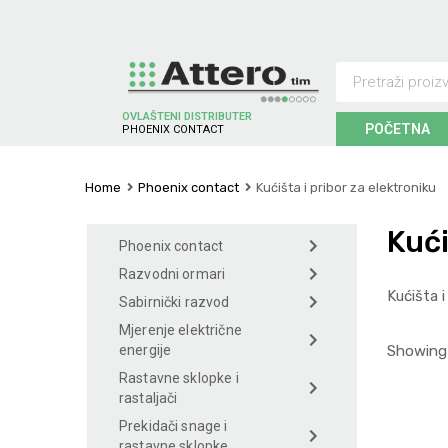
OVLAŠTENI DISTRIBUTER
POČETNA
C
O
N
T
A
C
T
S
N
X
C
H
E
I
I
N
O
D
Home
Phoenix contact
Kućišta i pribor za elektroniku
Kući
Phoenix contact
Razvodni ormari
Kućišta i
Sabirnički razvod
Mjerenje električne
Showing 
energije
Rastavne sklopke i
rastaljači
Prekidači snage i
rastavne sklopke