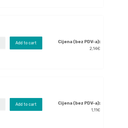
Cijena (bez PDV-a):
Add to cart
2,14
€
Cijena (bez PDV-a):
Add to cart
1,11
€