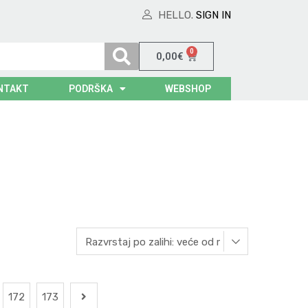
HELLO.
SIGN IN
0
0,00
€
NTAKT
PODRŠKA
WEBSHOP
172
173