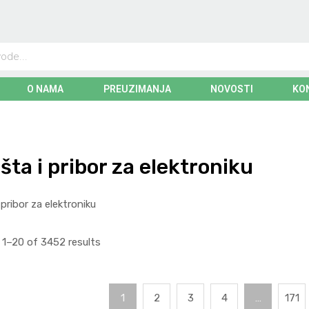
O NAMA
PREUZIMANJA
NOVOSTI
KO
šta i pribor za elektroniku
 pribor za elektroniku
1–20 of 3452 results
1
2
3
4
…
171