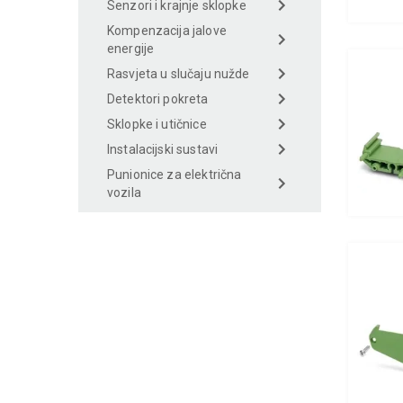
Senzori i krajnje sklopke
Kompenzacija jalove
energije
Rasvjeta u slučaju nužde
Detektori pokreta
Sklopke i utičnice
Instalacijski sustavi
Punionice za električna
vozila