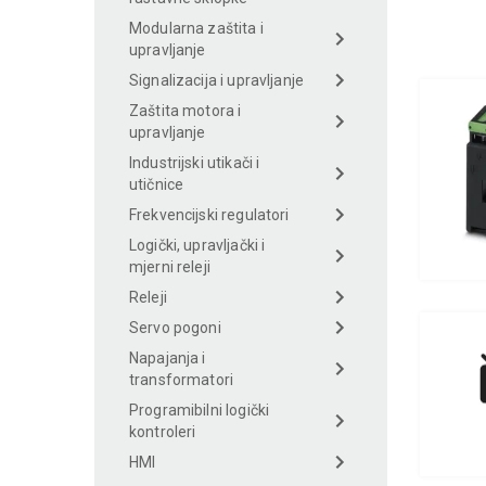
Modularna zaštita i
upravljanje
Signalizacija i upravljanje
Zaštita motora i
upravljanje
Industrijski utikači i
utičnice
Frekvencijski regulatori
Logički, upravljački i
mjerni releji
Releji
Servo pogoni
Napajanja i
transformatori
Programibilni logički
kontroleri
HMI