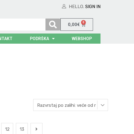
HELLO.
SIGN IN
0
0,00
€
NTAKT
PODRŠKA
WEBSHOP
12
13