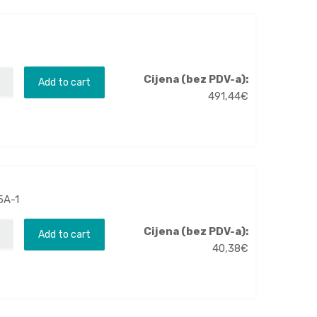
Cijena (bez PDV-a):
Add to cart
491,44
€
5A-1
Cijena (bez PDV-a):
Add to cart
40,38
€