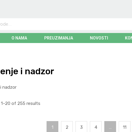
O NAMA
PREUZIMANJA
NOVOSTI
KO
enje i nadzor
 i nadzor
1–20 of 255 results
1
2
3
4
…
11