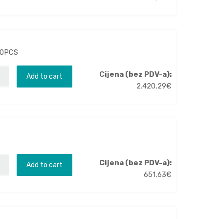
10PCS
Cijena (bez PDV-a):
Add to cart
2.420,29
€
Cijena (bez PDV-a):
Add to cart
651,63
€