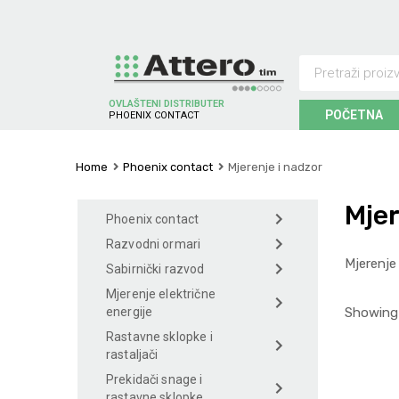
OVLAŠTENI DISTRIBUTER
POČETNA
N
I
X
C
O
N
T
A
C
T
C
S
H
E
N
O
P
Home
Phoenix contact
Mjerenje i nadzor
Mjer
Phoenix contact
Razvodni ormari
Mjerenje
Sabirnički razvod
Mjerenje električne
Showing 
energije
Rastavne sklopke i
rastaljači
Prekidači snage i
rastavne sklopke