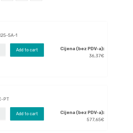
125-5A-1
Cijena (bez PDV-a):
Add to cart
36,37
€
C-PT
Cijena (bez PDV-a):
Add to cart
577,65
€