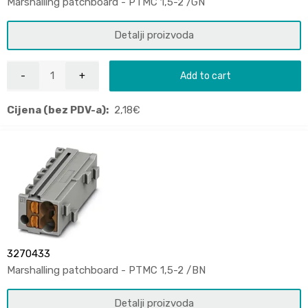
Marshalling patchboard - PTMC 1,5-2 /GN
Detalji proizvoda
Add to cart
Cijena (bez PDV-a):
2,18
€
3270433
Marshalling patchboard - PTMC 1,5-2 /BN
Detalji proizvoda