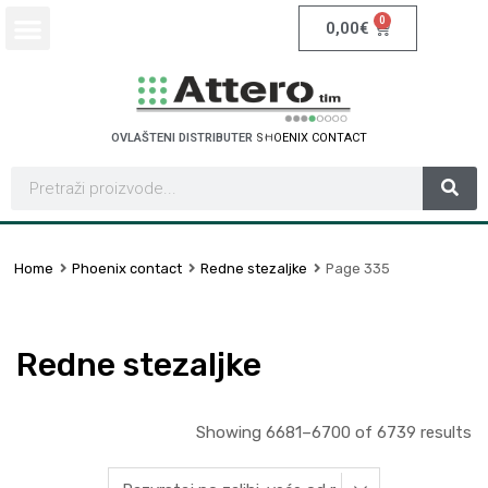
0
0,00
€
OVLAŠTENI DISTRIBUTER
S
C
H
N
E
I
D
E
R
E
T
L
C
E
R
I
A
C
T
Home
Phoenix contact
Redne stezaljke
Page 335
Redne stezaljke
Showing 6681–6700 of 6739 results