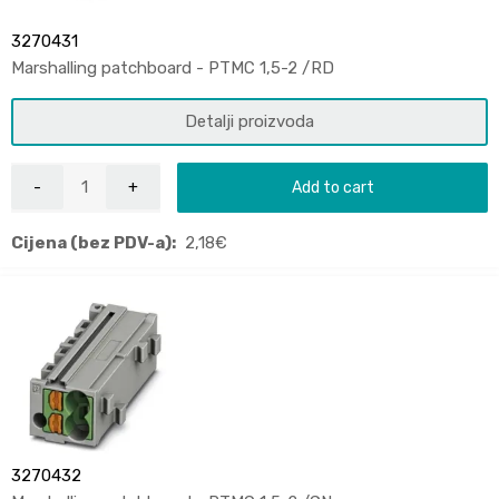
3270431
Marshalling patchboard - PTMC 1,5-2 /RD
Detalji proizvoda
Add to cart
Cijena (bez PDV-a):
2,18
€
3270432