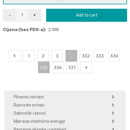
Add to cart
Cijena (bez PDV-a):
2,18
€
1
2
3
…
332
333
334
335
336
337
Phoenix contact
Razvodni ormari
Sabirnički razvod
Mjerenje električne energije
Rastavne sklopke i rastaljači