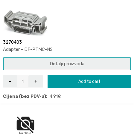
3270403
Adapter - DF-PTMC-NS
Detalji proizvoda
Add to cart
Cijena (bez PDV-a):
4,91
€