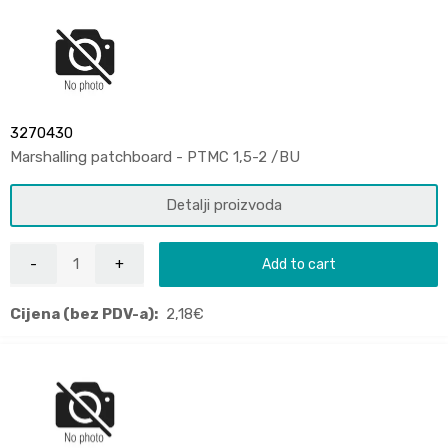
3270430
Marshalling patchboard - PTMC 1,5-2 /BU
Detalji proizvoda
Add to cart
Cijena (bez PDV-a):
2,18
€