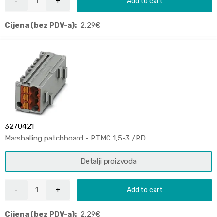
Add to cart
Cijena (bez PDV-a):
2,29
€
3270421
Marshalling patchboard - PTMC 1,5-3 /RD
Detalji proizvoda
Add to cart
Cijena (bez PDV-a):
2,29
€