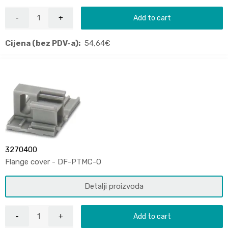
Add to cart
Cijena (bez PDV-a):
54,64
€
3270400
Flange cover - DF-PTMC-O
Detalji proizvoda
Add to cart