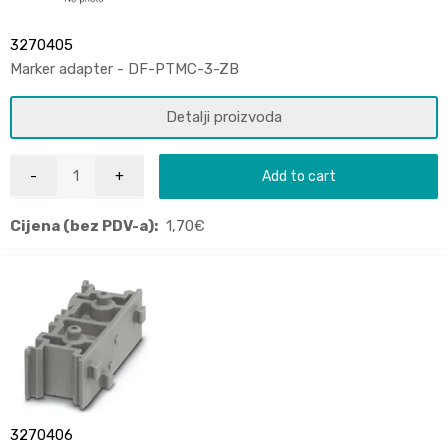
3270405
Marker adapter - DF-PTMC-3-ZB
Detalji proizvoda
Add to cart
Cijena (bez PDV-a):
1,70
€
3270406