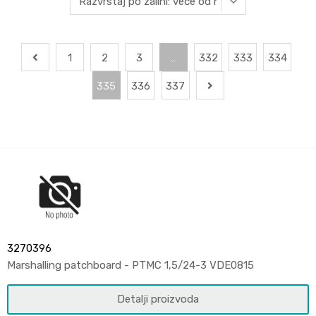
1
2
3
…
332
333
334
335
336
337
3270396
Marshalling patchboard - PTMC 1,5/24-3 VDE0815
Detalji proizvoda