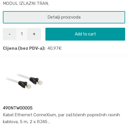
MODUL IZLAZNI TRAN.
Detalji proizvoda
Add to cart
Cijena (bez PDV-a):
40,97
€
490NTW00005
Kabel Ethernet ConneXium, par zaštićenih poprečnih ravnih
kablova, 5 m, 2 x RJ45 ,