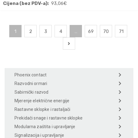
Cijena (bez PDV-a):
93,06
€
1
2
3
4
…
69
70
71
Phoenix contact
Razvodni ormari
Sabirnički razvod
Mjerenje električne energije
Rastavne sklopke i rastaljači
Prekidači snage i rastavne sklopke
Modularna zaštita i upravljanje
Signalizacija i upravljanje