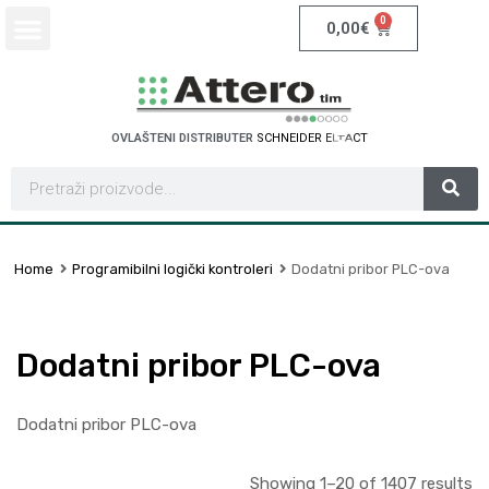
0
0,00
€
OVLAŠTENI DISTRIBUTER
S
C
H
N
E
I
D
E
R
E
L
E
C
T
R
I
C
Home
Programibilni logički kontroleri
Dodatni pribor PLC-ova
Dodatni pribor PLC-ova
Dodatni pribor PLC-ova
Showing 1–20 of 1407 results