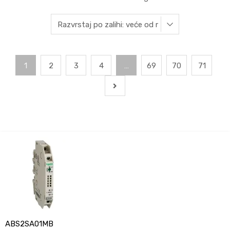
1
2
3
4
…
69
70
71
ABS2SA01MB