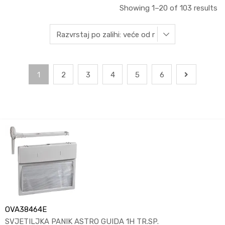
Showing 1–20 of 103 results
1
2
3
4
5
6
OVA38464E
SVJETILJKA PANIK ASTRO GUIDA 1H TR.SP.