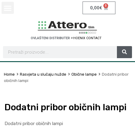
0
0,00
€
OVLAŠTENI DISTRIBUTER
S
C
H
N
E
I
D
T
E
L
R
E
C
E
A
C
O
N
T
Home
Rasvjeta u slučaju nužde
Obične lampe
Dodatni pribor
običnih lampi
Dodatni pribor običnih lampi
Dodatni pribor običnih lampi