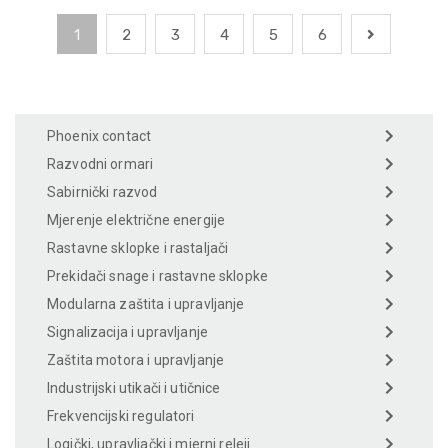
1
2
3
4
5
6
Phoenix contact
Razvodni ormari
Sabirnički razvod
Mjerenje električne energije
Rastavne sklopke i rastaljači
Prekidači snage i rastavne sklopke
Modularna zaštita i upravljanje
Signalizacija i upravljanje
Zaštita motora i upravljanje
Industrijski utikači i utičnice
Frekvencijski regulatori
Logički, upravljački i mjerni releji