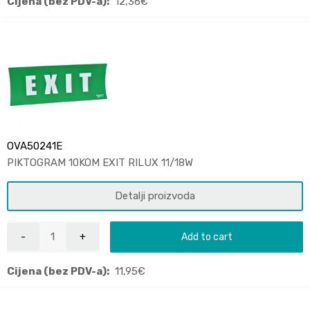
Cijena (bez PDV-a):
12,36
€
OVA50241E
PIKTOGRAM 10KOM EXIT RILUX 11/18W
Detalji proizvoda
Add to cart
Cijena (bez PDV-a):
11,95
€