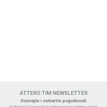
ATTERO TIM NEWSLETTER
Doznajte i ostvarite pogodnosti
Budite prvi koji će saznati za naše promocije i novitete u ponudi.