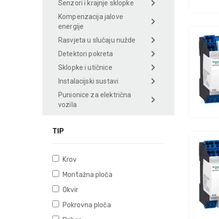
Senzori i krajnje sklopke
Kompenzacija jalove
energije
Rasvjeta u slučaju nužde
Detektori pokreta
Sklopke i utičnice
Instalacijski sustavi
Punionice za električna
vozila
TIP
Krov
Montažna ploča
Okvir
Pokrovna ploča