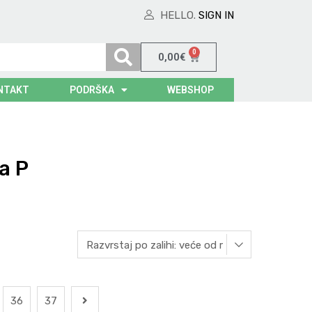
HELLO.
SIGN IN
0
0,00
€
NTAKT
PODRŠKA
WEBSHOP
a P
36
37