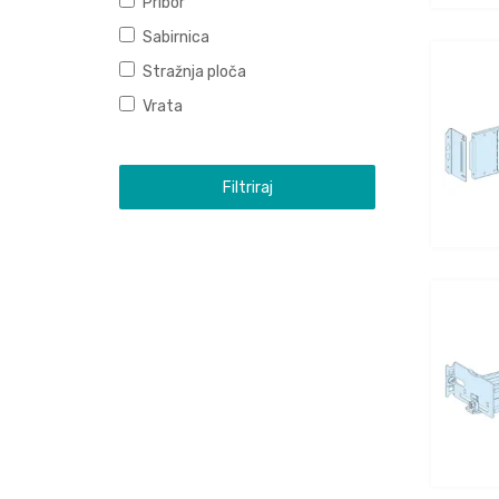
Pribor
Sabirnica
Stražnja ploča
Vrata
Filtriraj