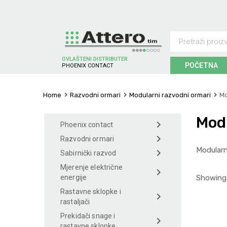
OVLAŠTENI DISTRIBUTER
POČETNA
S
C
H
N
E
I
C
T
E
D
E
R
A
L
T
E
O
Home
Razvodni ormari
Modularni razvodni ormari
Mo
Mod
Phoenix contact
Razvodni ormari
Modularn
Sabirnički razvod
Mjerenje električne
Showing 
energije
Rastavne sklopke i
rastaljači
Prekidači snage i
rastavne sklopke