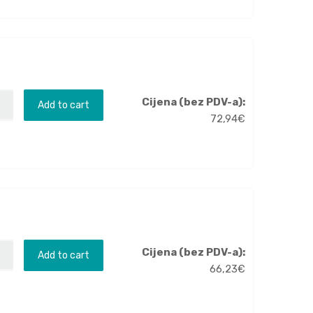
Cijena (bez PDV-a):
Add to cart
72,94
€
Cijena (bez PDV-a):
Add to cart
66,23
€