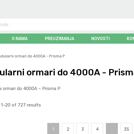
O NAMA
PREUZIMANJA
NOVOSTI
KO
dularni ormari do 4000A - Prisma P
ularni ormari do 4000A - Prism
i ormari do 4000A – Prisma P
1–20 of 727 results
1
2
3
4
…
35