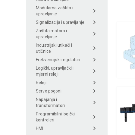
Modularna zaštita i
upravljanje
Signalizacija i upravljanje
Zaštita motora i
upravljanje
Industrijski utikači i
utičnice
Frekvencijski regulatori
Logički, upravljački i
mjerni releji
Releji
Servo pogoni
Napajanja i
transformatori
Programibilni logički
kontroleri
HMI