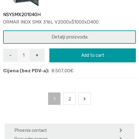
NSYSMX201040H
ORMAR INOX SMX 316L V2000xŠ1000xD400
Detalji proizvoda
Add to cart
Cijena (bez PDV-a):
8.507,00
€
1
2
Phoenix contact
Razvodni ormari