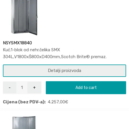
NSYSMX18840
Kuć.1-blok od nehr.čelika SMX
304L,V1800xŠ800xD400mm,Scotch Brite® premaz.
Detalji proizvoda
Add to cart
Cijena (bez PDV-a):
4.257,00
€