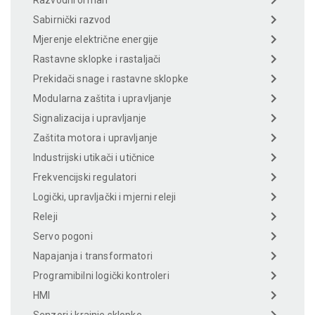
Sabirnički razvod
Mjerenje električne energije
Rastavne sklopke i rastaljači
Prekidači snage i rastavne sklopke
Modularna zaštita i upravljanje
Signalizacija i upravljanje
Zaštita motora i upravljanje
Industrijski utikači i utičnice
Frekvencijski regulatori
Logički, upravljački i mjerni releji
Releji
Servo pogoni
Napajanja i transformatori
Programibilni logički kontroleri
HMI
Senzori i krajnje sklopke