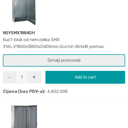
NSYSMX18840H
Kuć.1-blok od nehr.čelika SMX
316L,V1800xŠ800xD400mm,Scotch Brite® premaz.
Detalji proizvoda
Add to cart
Cijena (bez PDV-a):
6.602,00
€