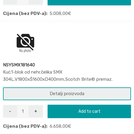
Cijena (bez PDV-a):
5.008,00
€
NSYSMX181640
Kuć.1-blok od nehr.čelika SMX
304L,V1800xŠ1600xD400mm,Scotch Brite® premaz.
Detalji proizvoda
Add to cart
Cijena (bez PDV-a):
6.658,00
€