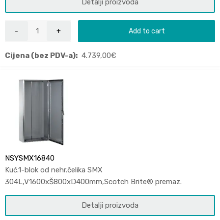
Detalji proizvoda
Add to cart
Cijena (bez PDV-a):
4.739,00
€
NSYSMX16840
Kuć.1-blok od nehr.čelika SMX
304L,V1600xŠ800xD400mm,Scotch Brite® premaz.
Detalji proizvoda