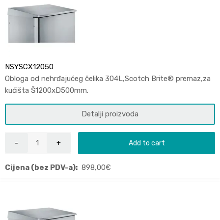
NSYSCX12050
Obloga od nehrđajućeg čelika 304L,Scotch Brite® premaz,za
kućišta Š1200xD500mm.
Detalji proizvoda
Add to cart
Cijena (bez PDV-a):
898,00
€