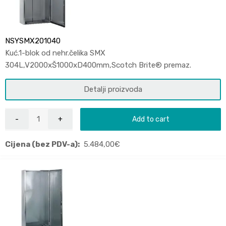
NSYSMX201040
Kuć.1-blok od nehr.čelika SMX
304L,V2000xŠ1000xD400mm,Scotch Brite® premaz.
Detalji proizvoda
Add to cart
Cijena (bez PDV-a):
5.484,00
€