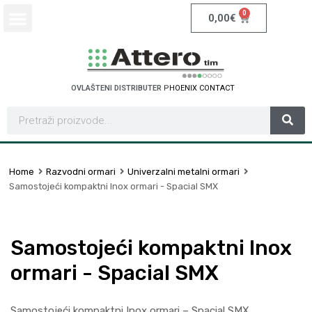
0
0,00
€
OVLAŠTENI DISTRIBUTER
S
C
H
N
E
I
D
E
R
E
C
L
E
T
R
T
A
I
Home
Razvodni ormari
Univerzalni metalni ormari
Samostojeći kompaktni Inox ormari - Spacial SMX
Samostojeći kompaktni Inox
ormari - Spacial SMX
Samostojeći kompaktni Inox ormari – Spacial SMX