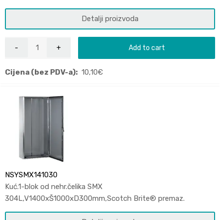
Detalji proizvoda
Add to cart
Cijena (bez PDV-a):
10,10
€
NSYSMX141030
Kuć.1-blok od nehr.čelika SMX
304L,V1400xŠ1000xD300mm,Scotch Brite® premaz.