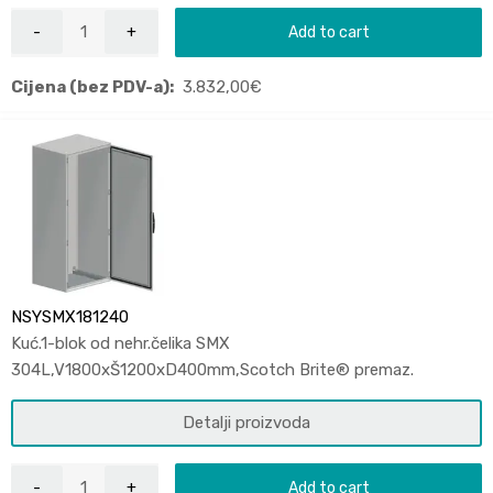
Add to cart
Cijena (bez PDV-a):
3.832,00
€
NSYSMX181240
Kuć.1-blok od nehr.čelika SMX
304L,V1800xŠ1200xD400mm,Scotch Brite® premaz.
Detalji proizvoda
Add to cart