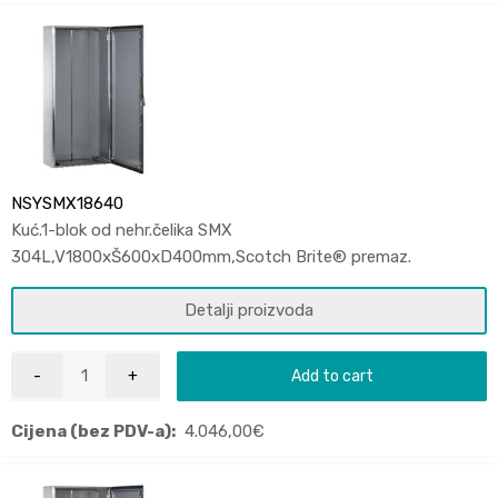
NSYSMX18640
Kuć.1-blok od nehr.čelika SMX
304L,V1800xŠ600xD400mm,Scotch Brite® premaz.
Detalji proizvoda
Add to cart
Cijena (bez PDV-a):
4.046,00
€