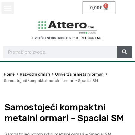
0
0,00
€
OVLAŠTENI DISTRIBUTER
P
H
O
E
N
I
X
C
O
N
T
A
C
T
Home
Razvodni ormari
Univerzalni metalni ormari
Samostojeći kompaktni metalni ormari - Spacial SM
Samostojeći kompaktni
metalni ormari - Spacial SM
Samostojeći kompaktni metalni ormari – Spacial SM