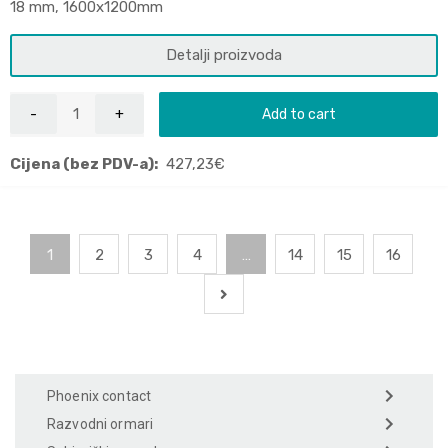
18 mm, 1600x1200mm
Detalji proizvoda
Add to cart
Cijena (bez PDV-a):
427,23
€
1
2
3
4
…
14
15
16
Phoenix contact
Razvodni ormari