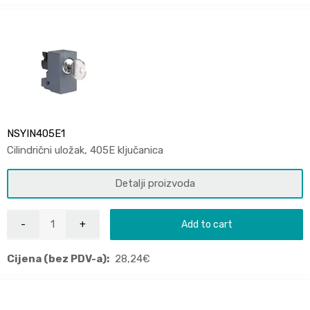
NSYIN405E1
Cilindrični uložak, 405E ključanica
Detalji proizvoda
Add to cart
Cijena (bez PDV-a):
28,24
€