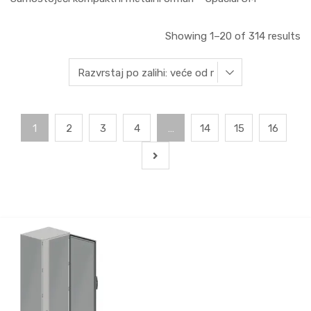
Showing 1–20 of 314 results
1
2
3
4
…
14
15
16