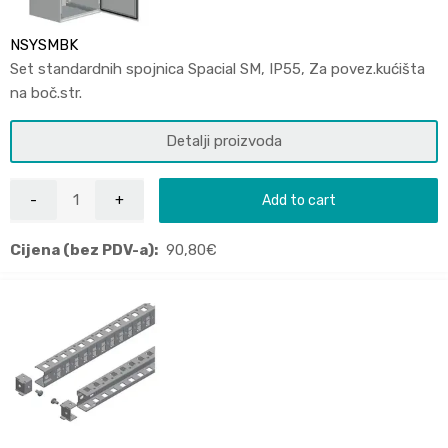
NSYSMBK
Set standardnih spojnica Spacial SM, IP55, Za povez.kućišta
na boč.str.
Detalji proizvoda
Add to cart
Cijena (bez PDV-a):
90,80
€