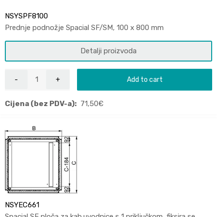
NSYSPF8100
Prednje podnožje Spacial SF/SM, 100 x 800 mm
Detalji proizvoda
Add to cart
Cijena (bez PDV-a):
71,50
€
NSYEC661
Spacial SF ploča za kab.uvodnice s 1 priključkom, fiksira se