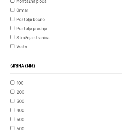
Montažna ploča
Ormar
Postolje bočno
Postolje prednje
Stražnja stranica
Vrata
ŠIRINA (MM)
100
200
300
400
500
600