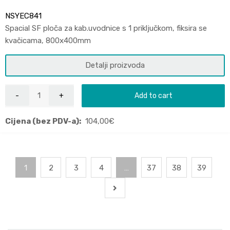
NSYEC841
Spacial SF ploča za kab.uvodnice s 1 priključkom, fiksira se
kvačicama, 800x400mm
Detalji proizvoda
Add to cart
Cijena (bez PDV-a):
104,00
€
1
2
3
4
…
37
38
39