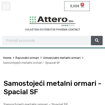
0
0,00
€
OVLAŠTENI DISTRIBUTER
P
H
O
E
N
I
X
C
O
N
T
A
C
T
Home
Razvodni ormari
Univerzalni metalni ormari
Samostojeći metalni ormari - Spacial SF
Samostojeći metalni ormari -
Spacial SF
Samostojeći metalni ormari – Spacial SF