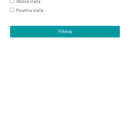
Obična vrata
Prozirna vrata
Filtriraj