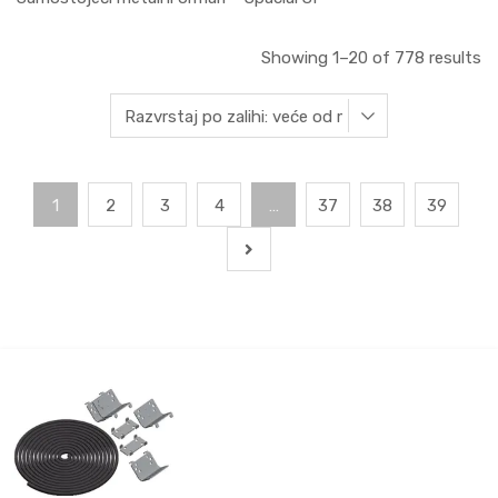
Showing 1–20 of 778 results
1
2
3
4
…
37
38
39