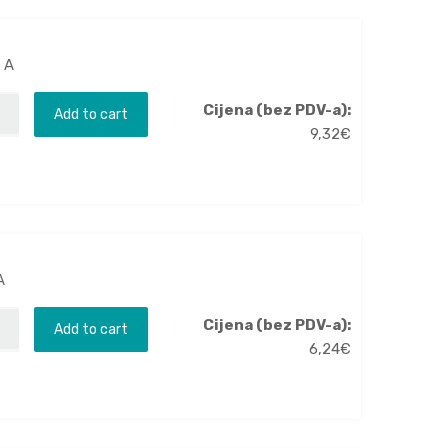
6 A
Cijena (bez PDV-a):
Add to cart
9,32
€
A
Cijena (bez PDV-a):
Add to cart
6,24
€