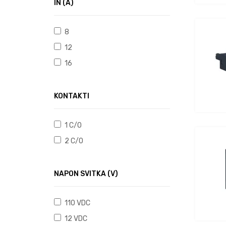
IN (A)
8
12
16
KONTAKTI
1 C/O
2 C/O
NAPON SVITKA (V)
110 VDC
12 VDC