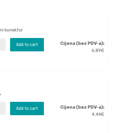
ani konektor
Cijena (bez PDV-a):
Add to cart
6,89
€
A
Cijena (bez PDV-a):
Add to cart
4,44
€