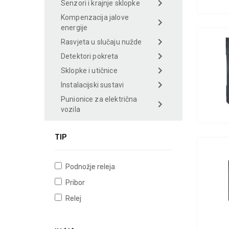
Senzori i krajnje sklopke
Kompenzacija jalove
energije
Rasvjeta u slučaju nužde
Detektori pokreta
Sklopke i utičnice
Instalacijski sustavi
Punionice za električna
vozila
TIP
Podnožje releja
Pribor
Relej