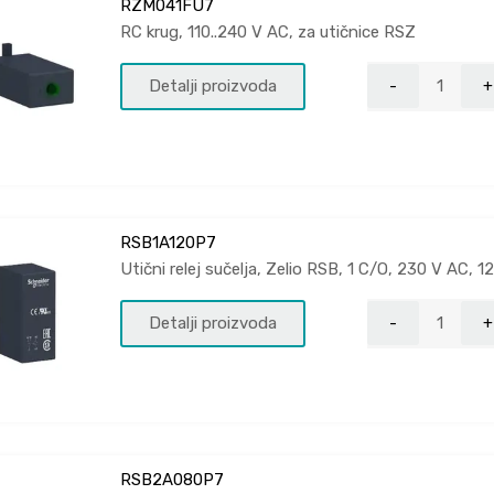
RZM041FU7
RC krug, 110..240 V AC, za utičnice RSZ
Detalji proizvoda
RSB1A120P7
Utični relej sučelja, Zelio RSB, 1 C/O, 230 V AC, 1
Detalji proizvoda
RSB2A080P7