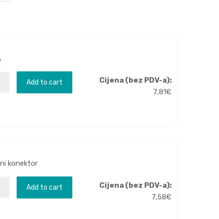
A
Cijena (bez PDV-a):
Add to cart
7,81
€
ani konektor
Cijena (bez PDV-a):
Add to cart
7,58
€