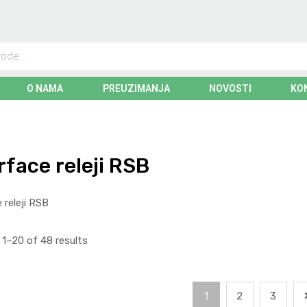
O NAMA
PREUZIMANJA
NOVOSTI
KO
rface releji RSB
 releji RSB
1–20 of 48 results
1
2
3