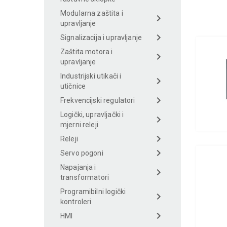
Modularna zaštita i
upravljanje
Signalizacija i upravljanje
Zaštita motora i
upravljanje
Industrijski utikači i
utičnice
Frekvencijski regulatori
Logički, upravljački i
mjerni releji
Releji
Servo pogoni
Napajanja i
transformatori
Programibilni logički
kontroleri
HMI