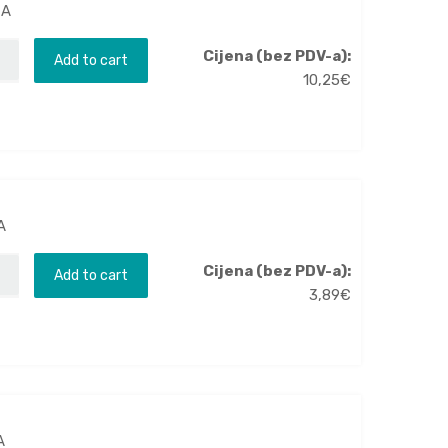
 A
Cijena (bez PDV-a):
Add to cart
10,25
€
A
Cijena (bez PDV-a):
Add to cart
3,89
€
A