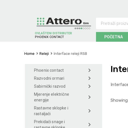
OVLAŠTENI DISTRIBUTER
POČETNA
P
H
O
E
N
I
X
C
O
N
T
A
C
T
Home
Releji
Interface releji RSB
Inte
Phoenix contact
Razvodni ormari
Interface
Sabirnički razvod
Mjerenje električne
Showing 
energije
Rastavne sklopke i
rastaljači
Prekidači snage i
rastavne sklopke