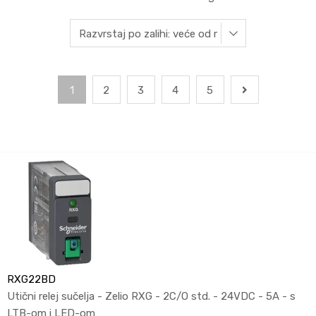
1
2
3
4
5
RXG22BD
Utični relej sučelja - Zelio RXG - 2C/O std. - 24VDC - 5A - s
LTB-om i LED-om