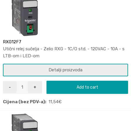
RXG12F7
Utični relej sučelja - Zelio RXG - 1C/O std. - 120VAC - 10A - s
LTB-om i LED-om
Detalji proizvoda
Add to cart
Cijena (bez PDV-a):
11,54
€