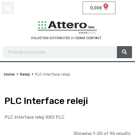
0
0,00
€
OVLAŠTENI DISTRIBUTER
S
C
H
N
E
I
D
E
R
E
R
L
E
T
C
I
C
T
Home
Releji
PLC Interface releji
PLC Interface releji
PLC Interface releji RXG PLC
Showing 1–20 of 96 results