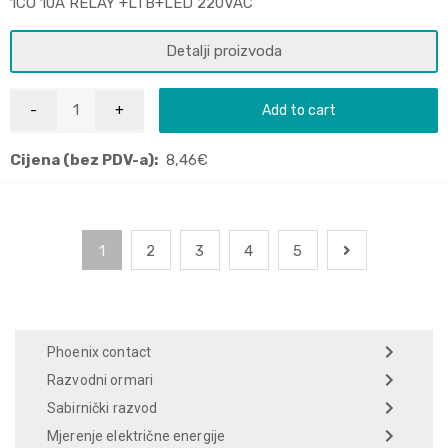
1CO 10A RELAY +LTB+LED 220VAC
Detalji proizvoda
Add to cart
Cijena (bez PDV-a):
8,46
€
1
2
3
4
5
Phoenix contact
Razvodni ormari
Sabirnički razvod
Mjerenje električne energije