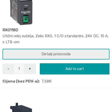
RXG11BD
Utični relej sučelja, Zelio RXG, 1 C/O standardni, 24V DC, 10 A,
s LTB-om
Detalji proizvoda
Add to cart
Cijena (bez PDV-a):
7,58
€