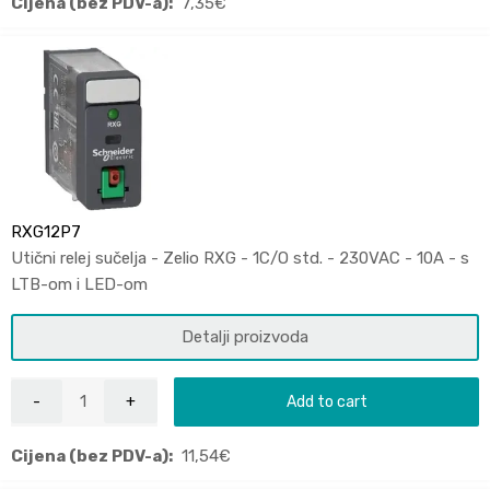
Cijena (bez PDV-a):
7,35
€
RXG12P7
Utični relej sučelja - Zelio RXG - 1C/O std. - 230VAC - 10A - s
LTB-om i LED-om
Detalji proizvoda
Add to cart
Cijena (bez PDV-a):
11,54
€