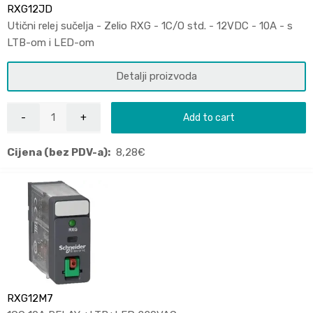
RXG12JD
Utični relej sučelja - Zelio RXG - 1C/O std. - 12VDC - 10A - s
LTB-om i LED-om
Detalji proizvoda
Add to cart
Cijena (bez PDV-a):
8,28
€
RXG12M7