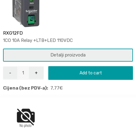
RXG12FD
1CO 10A Relay +LTB+LED 110VDC
Detalji proizvoda
Add to cart
Cijena (bez PDV-a):
7,77
€