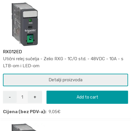
RXG12ED
Utični relej sučelja - Zelio RXG - 1C/O std. - 48VDC - 10A - s
LTB-om i LED-om
Detalji proizvoda
Add to cart
Cijena (bez PDV-a):
9,05
€