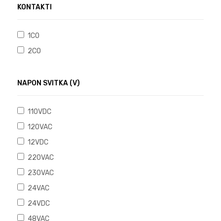
KONTAKTI
1CO
2CO
NAPON SVITKA (V)
110VDC
120VAC
12VDC
220VAC
230VAC
24VAC
24VDC
48VAC