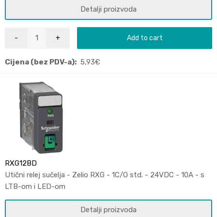
Detalji proizvoda
Add to cart
Cijena (bez PDV-a):
5,93
€
RXG12BD
Utični relej sučelja - Zelio RXG - 1C/O std. - 24VDC - 10A - s
LTB-om i LED-om
Detalji proizvoda