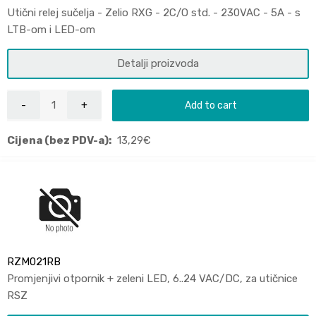
Utični relej sučelja - Zelio RXG - 2C/O std. - 230VAC - 5A - s
LTB-om i LED-om
Detalji proizvoda
Add to cart
Cijena (bez PDV-a):
13,29
€
RZM021RB
Promjenjivi otpornik + zeleni LED, 6..24 VAC/DC, za utičnice
RSZ