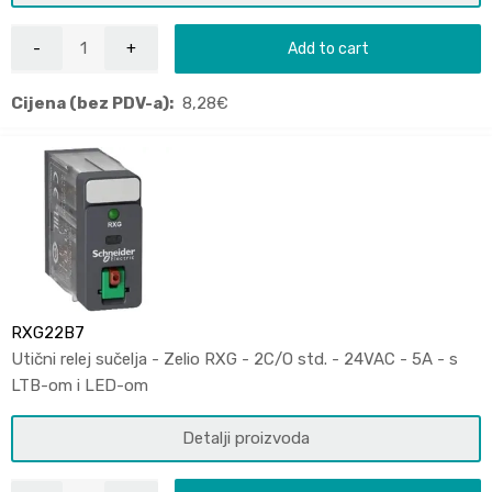
Add to cart
Cijena (bez PDV-a):
8,28
€
RXG22B7
Utični relej sučelja - Zelio RXG - 2C/O std. - 24VAC - 5A - s
LTB-om i LED-om
Detalji proizvoda