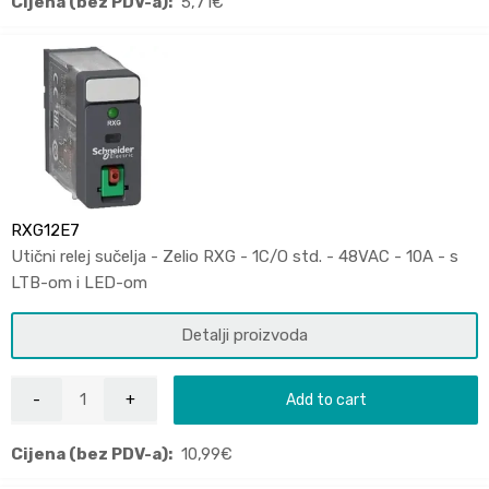
Cijena (bez PDV-a):
5,71
€
RXG12E7
Utični relej sučelja - Zelio RXG - 1C/O std. - 48VAC - 10A - s
LTB-om i LED-om
Detalji proizvoda
Add to cart
Cijena (bez PDV-a):
10,99
€