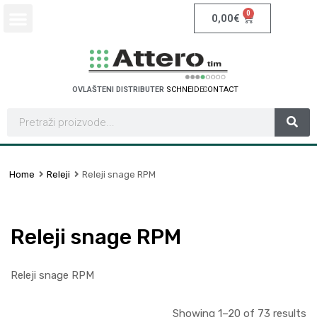
0
0,00
€
OVLAŠTENI DISTRIBUTER
S
C
H
N
E
I
D
E
R
E
L
E
C
T
R
I
C
Home
Releji
Releji snage RPM
Releji snage RPM
Releji snage RPM
Showing 1–20 of 73 results