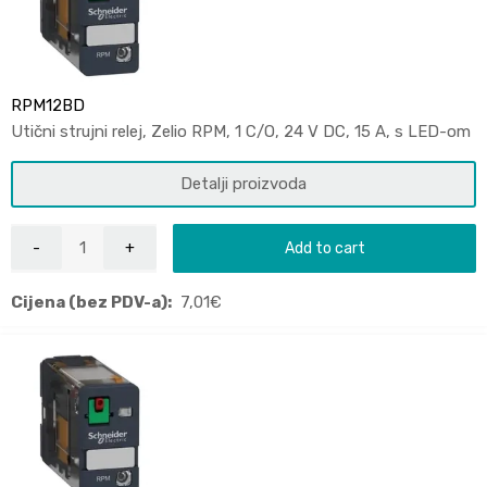
RPM12BD
Utični strujni relej, Zelio RPM, 1 C/O, 24 V DC, 15 A, s LED-om
Detalji proizvoda
Add to cart
Cijena (bez PDV-a):
7,01
€