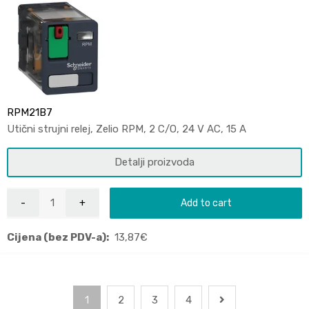
RPM21B7
Utični strujni relej, Zelio RPM, 2 C/O, 24 V AC, 15 A
Detalji proizvoda
Add to cart
Cijena (bez PDV-a):
13,87
€
1
2
3
4