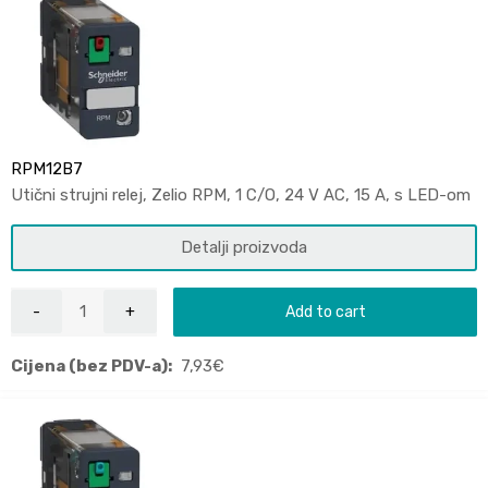
RPM12B7
Utični strujni relej, Zelio RPM, 1 C/O, 24 V AC, 15 A, s LED-om
Detalji proizvoda
Add to cart
Cijena (bez PDV-a):
7,93
€