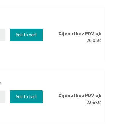
Cijena (bez PDV-a):
Add to cart
20,05
€
m
Cijena (bez PDV-a):
Add to cart
23,63
€