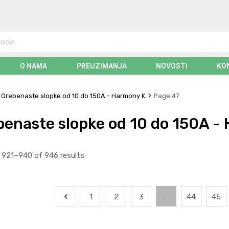
O NAMA
PREUZIMANJA
NOVOSTI
KO
Grebenaste slopke od 10 do 150A - Harmony K
Page 47
enaste slopke od 10 do 150A -
921–940 of 946 results
1
2
3
…
44
45