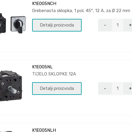
K1E005NCH
Grebenasta sklopka, 1 pol, 45°, 12 A, za Ø 22 mm
Detalji proizvoda
K1E005NL
TIJELO SKLOPKE 12A
Detalji proizvoda
K1E005NLH