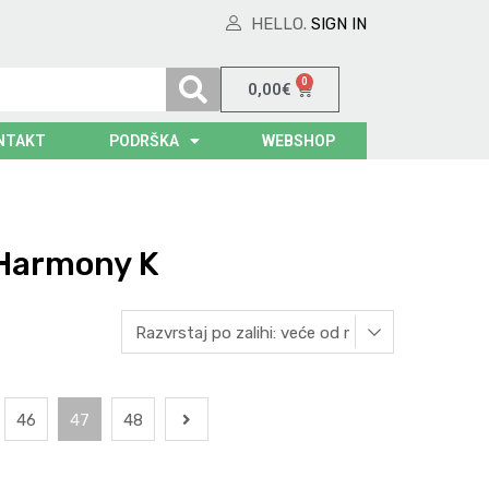
HELLO.
SIGN IN
0
0,00
€
NTAKT
PODRŠKA
WEBSHOP
 Harmony K
46
47
48