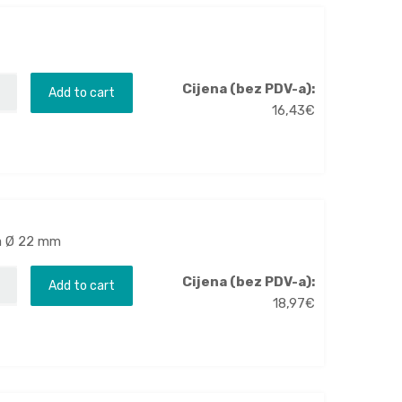
Cijena (bez PDV-a):
Add to cart
16,43
€
 za Ø 22 mm
Cijena (bez PDV-a):
Add to cart
18,97
€