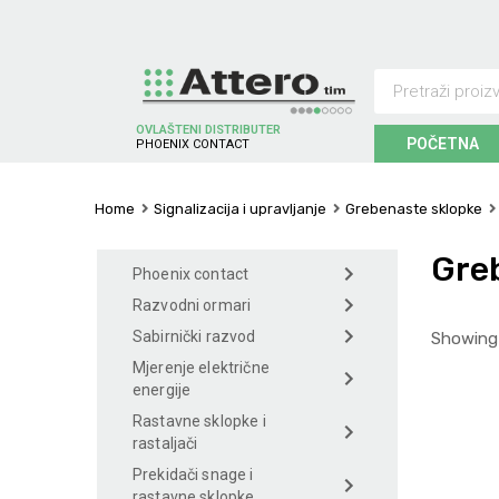
OVLAŠTENI DISTRIBUTER
POČETNA
P
H
O
E
N
I
X
C
O
N
T
A
C
T
Home
Signalizacija i upravljanje
Grebenaste sklopke
Greb
Phoenix contact
Razvodni ormari
Sabirnički razvod
Showing 
Mjerenje električne
energije
Rastavne sklopke i
rastaljači
Prekidači snage i
rastavne sklopke