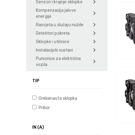
Senzori i krajnje sklopke
Kompenzacija jalove
energije
Rasvjeta u slučaju nužde
Detektori pokreta
Sklopke i utičnice
Instalacijski sustavi
Punionice za električna
vozila
TIP
Grebenasta sklopka
Pribor
IN (A)