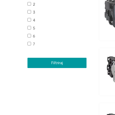
2
3
4
5
6
7
Filtriraj