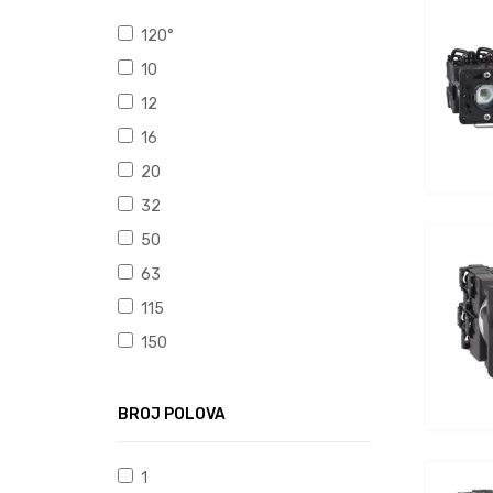
120°
10
12
16
20
32
50
63
115
150
BROJ POLOVA
1