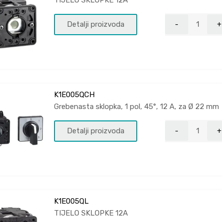
TIJELO SKLOPKE 12A
Detalji proizvoda
K1E005QCH
Grebenasta sklopka, 1 pol, 45°, 12 A, za Ø 22 mm
Detalji proizvoda
K1E005QL
TIJELO SKLOPKE 12A