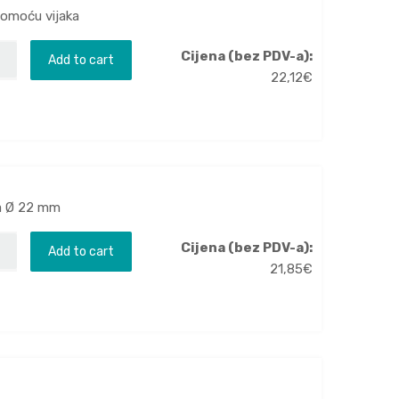
pomoću vijaka
Cijena (bez PDV-a):
Add to cart
22,12
€
 za Ø 22 mm
Cijena (bez PDV-a):
Add to cart
21,85
€