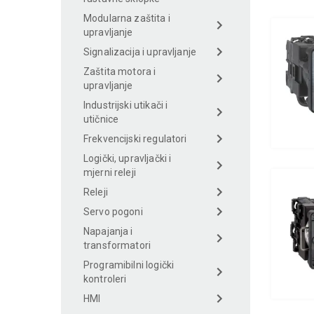
Modularna zaštita i
upravljanje
Signalizacija i upravljanje
Zaštita motora i
upravljanje
Industrijski utikači i
utičnice
Frekvencijski regulatori
Logički, upravljački i
mjerni releji
Releji
Servo pogoni
Napajanja i
transformatori
Programibilni logički
kontroleri
HMI