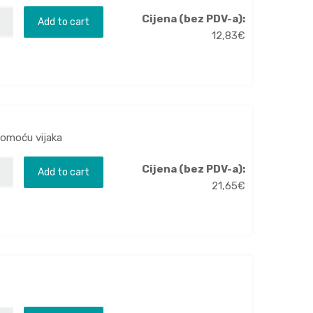
Cijena (bez PDV-a):
Add to cart
12,83
€
pomoću vijaka
Cijena (bez PDV-a):
Add to cart
21,65
€