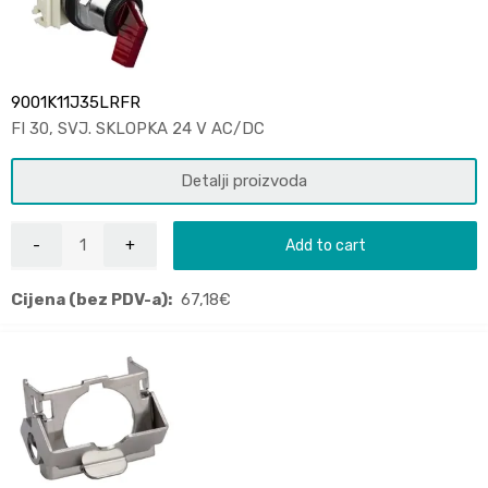
9001K11J35LRFR
FI 30, SVJ. SKLOPKA 24 V AC/DC
Detalji proizvoda
Add to cart
Cijena (bez PDV-a):
67,18
€