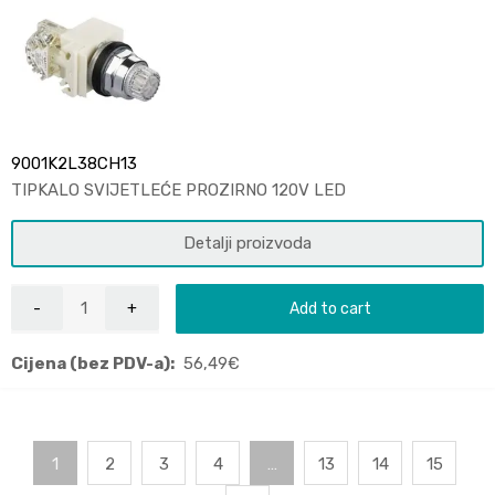
9001K2L38CH13
TIPKALO SVIJETLEĆE PROZIRNO 120V LED
Detalji proizvoda
Add to cart
Cijena (bez PDV-a):
56,49
€
1
2
3
4
…
13
14
15