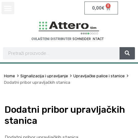
0
0,00
€
OVLAŠTENI DISTRIBUTER
S
C
H
N
E
I
D
E
R
E
L
E
C
T
R
I
C
Home
Signalizacija i upravljanje
Upravljačke palice i stanice
Dodatni pribor upravljačkih stanica
Dodatni pribor upravljačkih
stanica
Dodatni pribor upravljačkih stanica