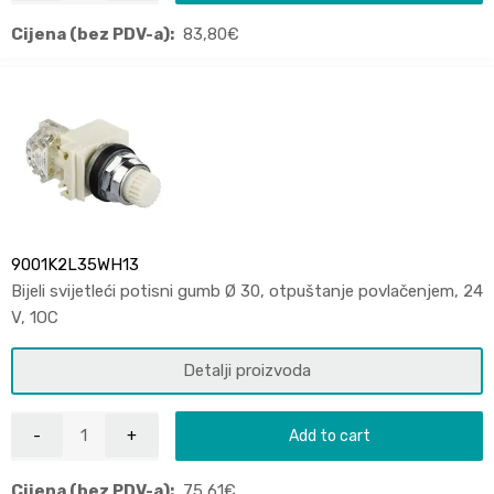
Cijena (bez PDV-a):
83,80
€
9001K2L35WH13
Bijeli svijetleći potisni gumb Ø 30, otpuštanje povlačenjem, 24
V, 1OC
Detalji proizvoda
Add to cart
Cijena (bez PDV-a):
75,61
€