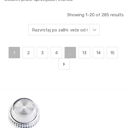
Showing 1–20 of 285 results
1
2
3
4
…
13
14
15