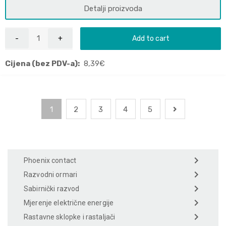
Detalji proizvoda
Add to cart
Cijena (bez PDV-a):
8,39
€
1
2
3
4
5
Phoenix contact
Razvodni ormari
Sabirnički razvod
Mjerenje električne energije
Rastavne sklopke i rastaljači