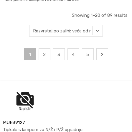
Showing 1–20 of 89 results
1
2
3
4
5
MUR39127
Tipkalo s lampom za N/Ž i P/Ž ugradnju