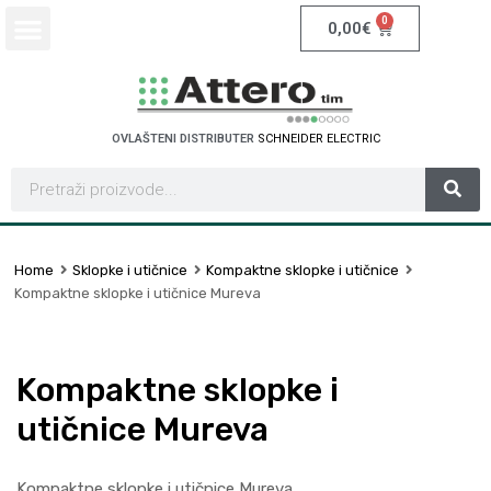
0
0,00
€
OVLAŠTENI DISTRIBUTER
S
C
H
N
E
I
D
E
R
E
L
E
C
T
R
I
C
Home
Sklopke i utičnice
Kompaktne sklopke i utičnice
Kompaktne sklopke i utičnice Mureva
Kompaktne sklopke i
utičnice Mureva
Kompaktne sklopke i utičnice Mureva