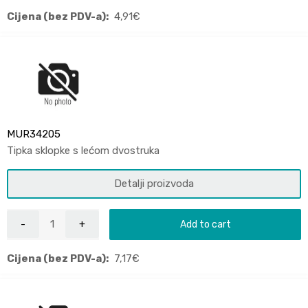
Cijena (bez PDV-a):
4,91
€
MUR34205
Tipka sklopke s lećom dvostruka
Detalji proizvoda
Add to cart
Cijena (bez PDV-a):
7,17
€