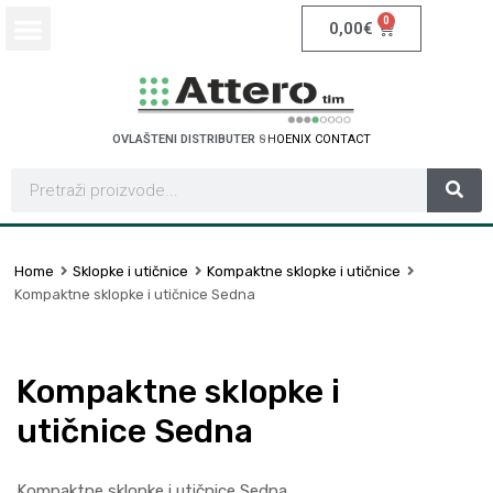
0
0,00
€
OVLAŠTENI DISTRIBUTER
S
C
H
N
E
I
D
E
R
E
R
L
E
T
C
I
C
T
Home
Sklopke i utičnice
Kompaktne sklopke i utičnice
Kompaktne sklopke i utičnice Sedna
Kompaktne sklopke i
utičnice Sedna
Kompaktne sklopke i utičnice Sedna