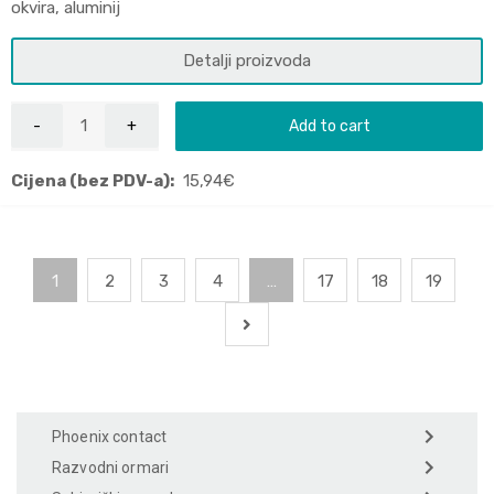
okvira, aluminij
Detalji proizvoda
Add to cart
Cijena (bez PDV-a):
15,94
€
1
2
3
4
…
17
18
19
Phoenix contact
Razvodni ormari