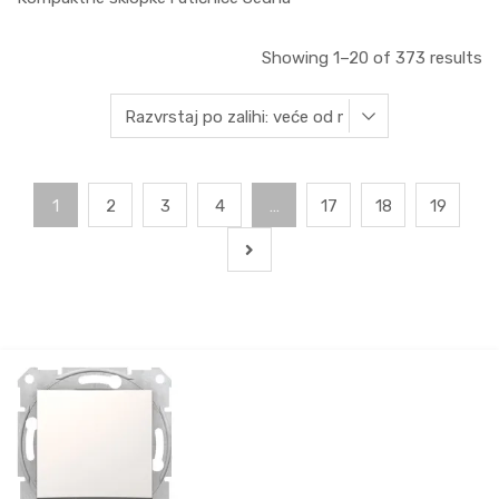
Showing 1–20 of 373 results
1
2
3
4
…
17
18
19