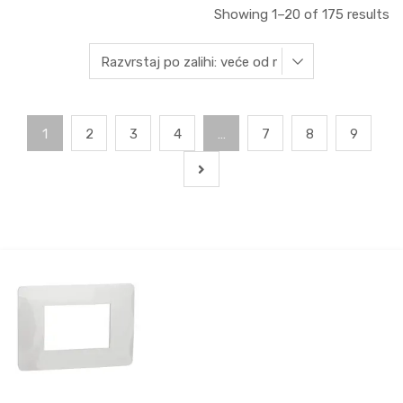
Showing 1–20 of 175 results
1
2
3
4
…
7
8
9