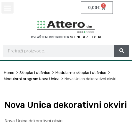
0
0,00
€
OVLAŠTENI DISTRIBUTER
P
H
O
E
N
I
X
R
I
C
C
A
O
T
N
T
C
C
T
E
L
E
Home
Sklopke i utičnice
Modularne sklopke i utičnice
Modularni program Nova Unica
Nova Unica dekorativni okviri
Nova Unica dekorativni okviri
Nova Unica dekorativni okviri