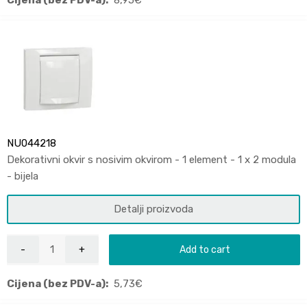
Cijena (bez PDV-a):
8,95
€
NU044218
Dekorativni okvir s nosivim okvirom - 1 element - 1 x 2 modula
- bijela
Detalji proizvoda
Add to cart
Cijena (bez PDV-a):
5,73
€