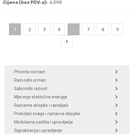
Cijena (bez PDV-a):
6,09
€
1
2
3
4
…
7
8
9
Phoenix contact
Razvodni ormari
Sabirnički razvod
Mjerenje električne energije
Rastavne sklopke i rastaljači
Prekidači snage i rastavne sklopke
Modularna zaštita i upravljanje
Signalizacija i upravljanje