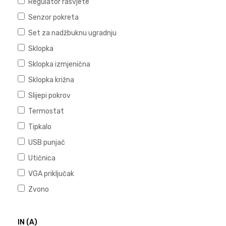
Regulator rasvjete
Senzor pokreta
Set za nadžbuknu ugradnju
Sklopka
Sklopka izmjenična
Sklopka križna
Slijepi pokrov
Termostat
Tipkalo
USB punjač
Utičnica
VGA priključak
Zvono
IN (A)