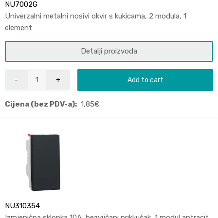
NU7002G
Univerzalni metalni nosivi okvir s kukicama, 2 modula, 1
element
Detalji proizvoda
Add to cart
Cijena (bez PDV-a):
1,85
€
NU310354
Izmjenična sklopka 10A, bezvijčani priključak, 1 modul antracit