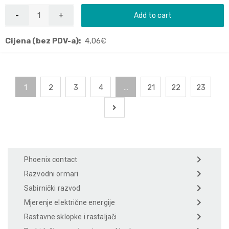
Add to cart
Cijena (bez PDV-a):
4,06
€
1
2
3
4
…
21
22
23
Phoenix contact
Razvodni ormari
Sabirnički razvod
Mjerenje električne energije
Rastavne sklopke i rastaljači