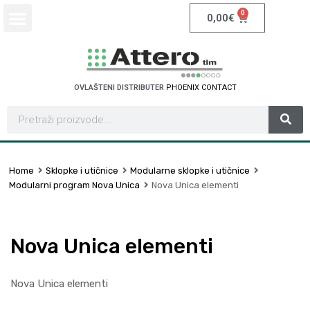
0
0,00
€
OVLAŠTENI DISTRIBUTER
P
H
O
E
N
I
X
C
O
N
T
A
C
T
Home
Sklopke i utičnice
Modularne sklopke i utičnice
Modularni program Nova Unica
Nova Unica elementi
Nova Unica elementi
Nova Unica elementi