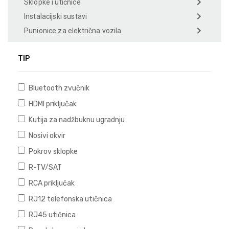
Sklopke i utičnice
Instalacijski sustavi
Punionice za električna vozila
TIP
Bluetooth zvučnik
HDMI priključak
Kutija za nadžbuknu ugradnju
Nosivi okvir
Pokrov sklopke
R-TV/SAT
RCA priključak
RJ12 telefonska utičnica
RJ45 utičnica