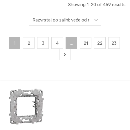
Showing 1–20 of 459 results
1
2
3
4
…
21
22
23