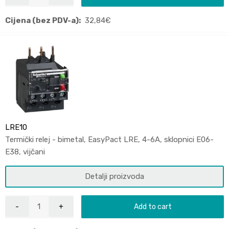
Cijena (bez PDV-a):
32,84
€
LRE10
Termički relej - bimetal, EasyPact LRE, 4-6A, sklopnici E06-
E38, vijčani
Detalji proizvoda
Add to cart