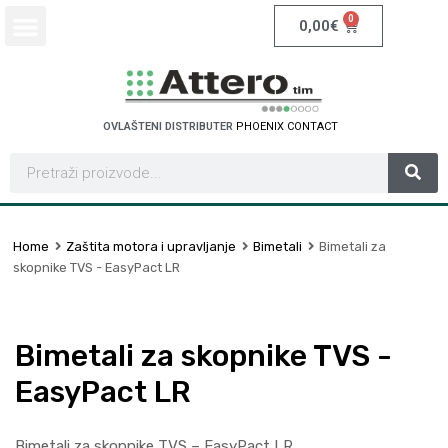
0
0,00
€
OVLAŠTENI DISTRIBUTER
S
C
H
N
E
I
D
E
E
R
L
E
C
T
T
C
T
Home
Zaštita motora i upravljanje
Bimetali
Bimetali za
skopnike TVS - EasyPact LR
Bimetali za skopnike TVS -
EasyPact LR
Bimetali za skopnike TVS – EasyPact LR