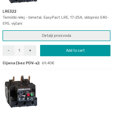
LRE322
Termički relej - bimetal, EasyPact LRE, 17-25A, sklopnici E40-
E95, vijčani
Detalji proizvoda
Add to cart
Cijena (bez PDV-a):
69,40
€