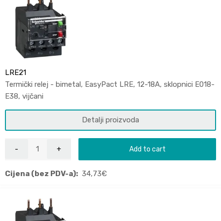
LRE21
Termički relej - bimetal, EasyPact LRE, 12-18A, sklopnici E018-
E38, vijčani
Detalji proizvoda
Add to cart
Cijena (bez PDV-a):
34,73
€