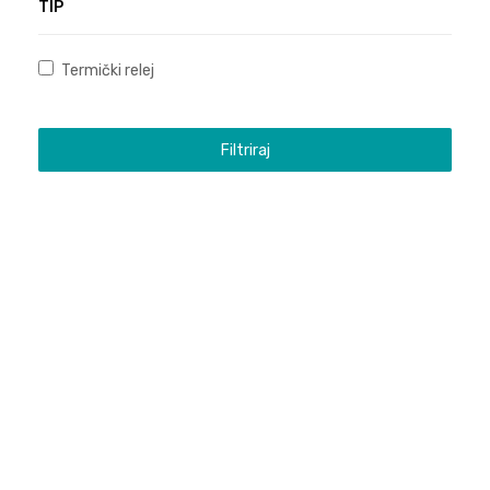
TIP
Termički relej
Filtriraj