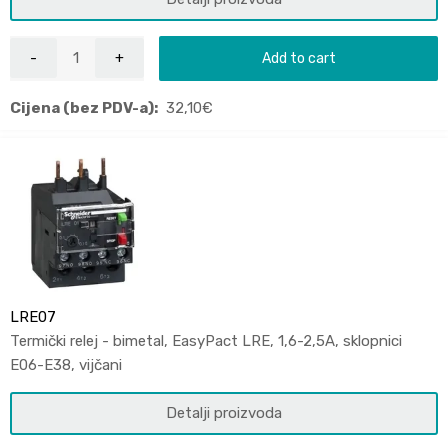
Add to cart
Cijena (bez PDV-a):
32,10
€
LRE07
Termički relej - bimetal, EasyPact LRE, 1,6-2,5A, sklopnici
E06-E38, vijčani
Detalji proizvoda