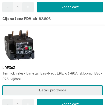
Add to cart
Cijena (bez PDV-a):
82,80
€
LRE363
Termički relej - bimetal, EasyPact LRE, 63-80A, sklopnici E80-
E95, vijčani
Detalji proizvoda
Add to cart