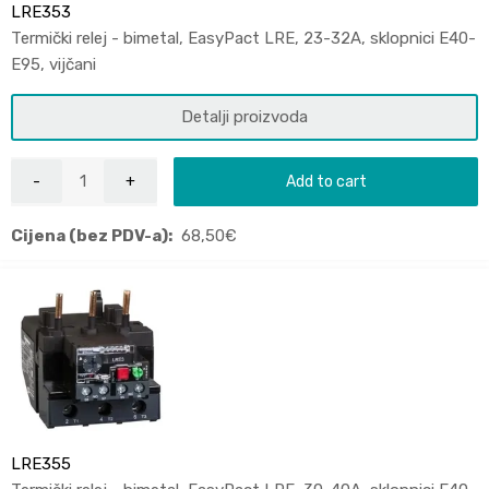
LRE353
Termički relej - bimetal, EasyPact LRE, 23-32A, sklopnici E40-
E95, vijčani
Detalji proizvoda
Add to cart
Cijena (bez PDV-a):
68,50
€
LRE355