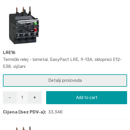
LRE16
Termički relej - bimetal, EasyPact LRE, 9-13A, sklopnici E12-
E38, vijčani
Detalji proizvoda
Add to cart
Cijena (bez PDV-a):
33,34
€