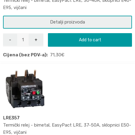
Termički relej - bimetal, EasyPact LRE, 30-40A, sklopnici E40-
E95, vijčani
Detalji proizvoda
Add to cart
Cijena (bez PDV-a):
71,30
€
LRE357
Termički relej - bimetal, EasyPact LRE, 37-50A, sklopnici E50-
E95, vijčani