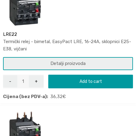
LRE22
Termički relej - bimetal, EasyPact LRE, 16-24A, sklopnici E25-
E38, vijčani
Detalji proizvoda
Add to cart
Cijena (bez PDV-a):
36,32
€