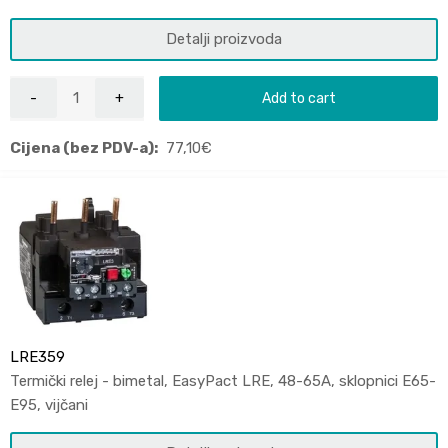
Detalji proizvoda
Add to cart
Cijena (bez PDV-a):
77,10
€
LRE359
Termički relej - bimetal, EasyPact LRE, 48-65A, sklopnici E65-
E95, vijčani