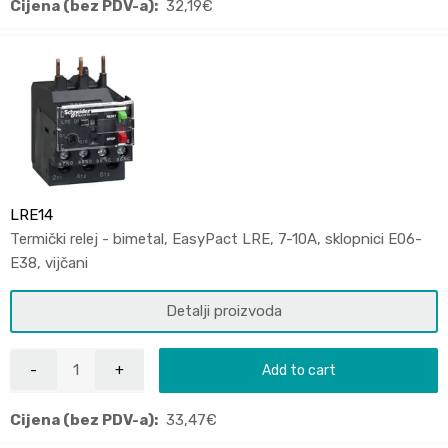
Cijena (bez PDV-a):
32,19
€
LRE14
Termički relej - bimetal, EasyPact LRE, 7-10A, sklopnici E06-
E38, vijčani
Detalji proizvoda
Add to cart
Cijena (bez PDV-a):
33,47
€