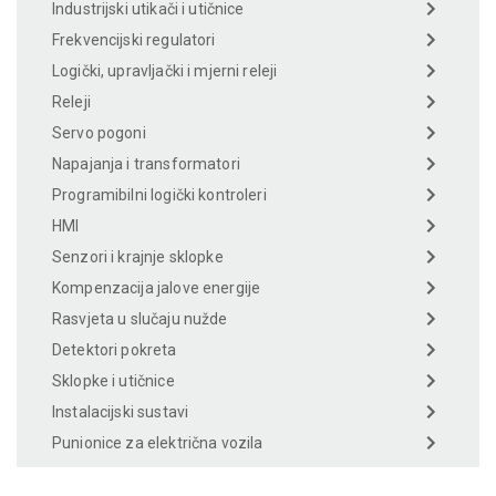
Industrijski utikači i utičnice
Frekvencijski regulatori
Logički, upravljački i mjerni releji
Releji
Servo pogoni
Napajanja i transformatori
Programibilni logički kontroleri
HMI
Senzori i krajnje sklopke
Kompenzacija jalove energije
Rasvjeta u slučaju nužde
Detektori pokreta
Sklopke i utičnice
Instalacijski sustavi
Punionice za električna vozila