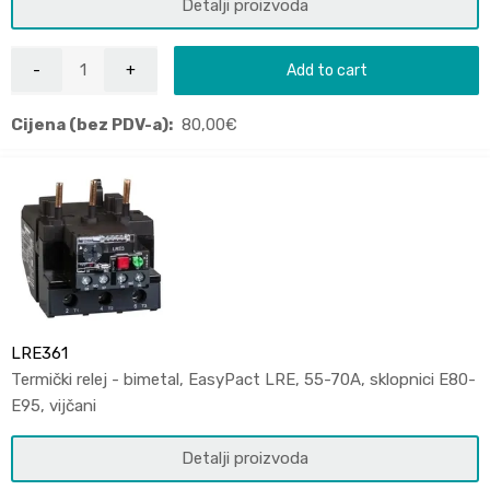
Detalji proizvoda
Add to cart
Cijena (bez PDV-a):
80,00
€
LRE361
Termički relej - bimetal, EasyPact LRE, 55-70A, sklopnici E80-
E95, vijčani
Detalji proizvoda