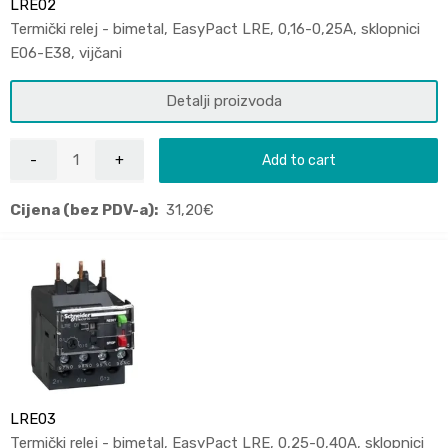
LRE02
Termički relej - bimetal, EasyPact LRE, 0,16-0,25A, sklopnici
E06-E38, vijčani
Detalji proizvoda
Add to cart
Cijena (bez PDV-a):
31,20
€
LRE03
Termički relej - bimetal, EasyPact LRE, 0,25-0,40A, sklopnici