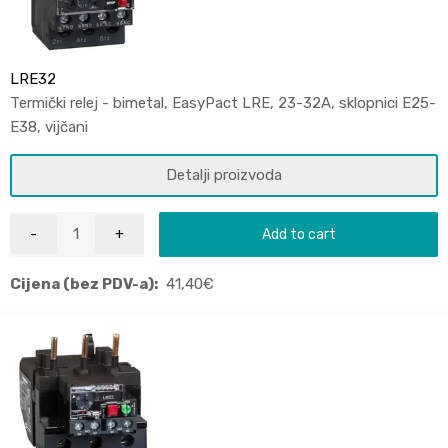
LRE32
Termički relej - bimetal, EasyPact LRE, 23-32A, sklopnici E25-
E38, vijčani
Detalji proizvoda
Add to cart
Cijena (bez PDV-a):
41,40
€