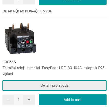
Cijena (bez PDV-a):
86,90
€
LRE365
Termički relej - bimetal, EasyPact LRE, 80-104A, sklopnik E95,
vijčani
Detalji proizvoda
Add to cart