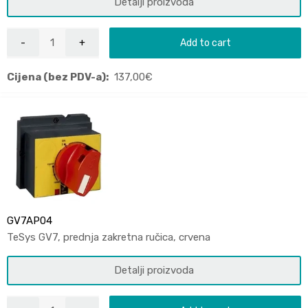
Detalji proizvoda
Add to cart
Cijena (bez PDV-a):
137,00
€
GV7AP04
TeSys GV7, prednja zakretna ručica, crvena
Detalji proizvoda