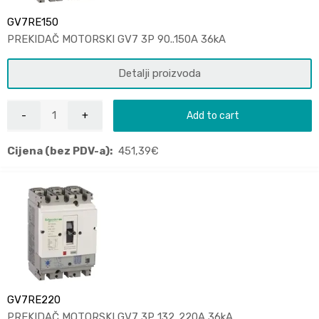
GV7RE150
PREKIDAČ MOTORSKI GV7 3P 90..150A 36kA
Detalji proizvoda
Add to cart
Cijena (bez PDV-a):
451,39
€
GV7RE220
PREKIDAČ MOTORSKI GV7 3P 132..220A 36kA