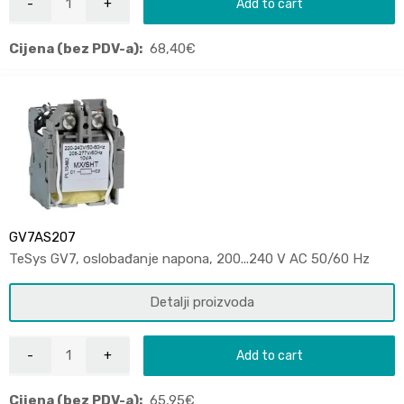
Add to cart
Cijena (bez PDV-a):
68,40
€
GV7AS207
TeSys GV7, oslobađanje napona, 200...240 V AC 50/60 Hz
Detalji proizvoda
Add to cart
Cijena (bez PDV-a):
65,95
€