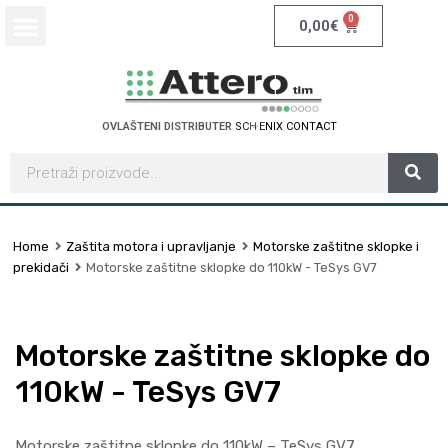
0
0,00
€
OVLAŠTENI DISTRIBUTER
S
C
H
N
E
I
D
E
R
E
L
E
R
C
T
I
C
T
Home
Zaštita motora i upravljanje
Motorske zaštitne sklopke i
prekidači
Motorske zaštitne sklopke do 110kW - TeSys GV7
Motorske zaštitne sklopke do
110kW - TeSys GV7
Motorske zaštitne sklopke do 110kW – TeSys GV7