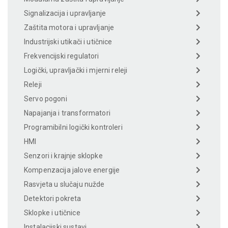
Signalizacija i upravljanje
Zaštita motora i upravljanje
Industrijski utikači i utičnice
Frekvencijski regulatori
Logički, upravljački i mjerni releji
Releji
Servo pogoni
Napajanja i transformatori
Programibilni logički kontroleri
HMI
Senzori i krajnje sklopke
Kompenzacija jalove energije
Rasvjeta u slučaju nužde
Detektori pokreta
Sklopke i utičnice
Instalacijski sustavi