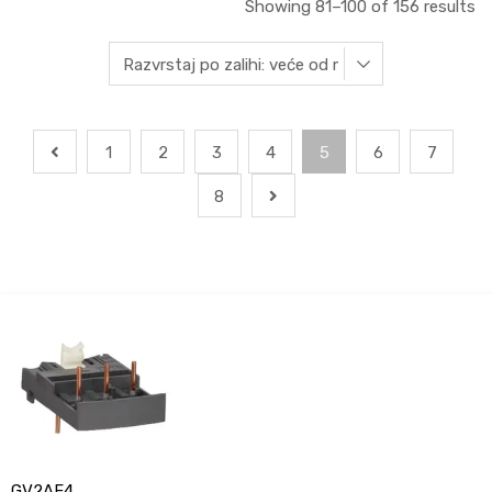
Showing 81–100 of 156 results
1
2
3
4
5
6
7
8
GV2AF4