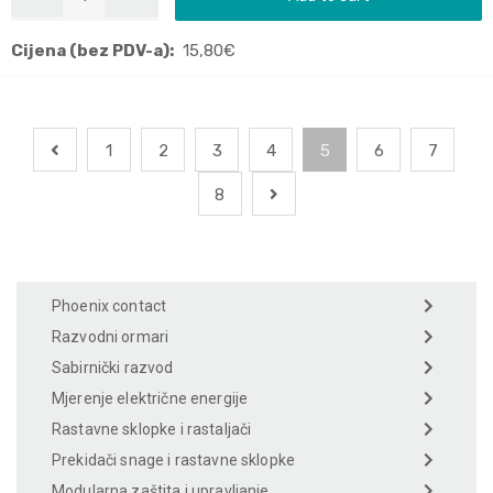
Cijena (bez PDV-a):
15,80
€
1
2
3
4
5
6
7
8
Phoenix contact
Razvodni ormari
Sabirnički razvod
Mjerenje električne energije
Rastavne sklopke i rastaljači
Prekidači snage i rastavne sklopke
Modularna zaštita i upravljanje