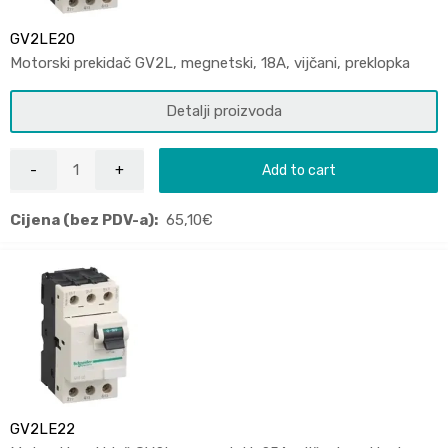
GV2LE20
Motorski prekidač GV2L, megnetski, 18A, vijčani, preklopka
Detalji proizvoda
Add to cart
Cijena (bez PDV-a):
65,10
€
GV2LE22