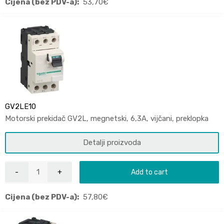
Cijena (bez PDV-a):
53,70
€
GV2LE10
Motorski prekidač GV2L, megnetski, 6,3A, vijčani, preklopka
Detalji proizvoda
Add to cart
Cijena (bez PDV-a):
57,80
€