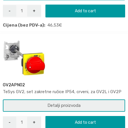
Add to cart
Cijena (bez PDV-a):
46,53
€
GV2APN02
TeSys GV2, set zakretne ručice IP54, crveni, za GV2L i GV2P
Detalji proizvoda
Add to cart