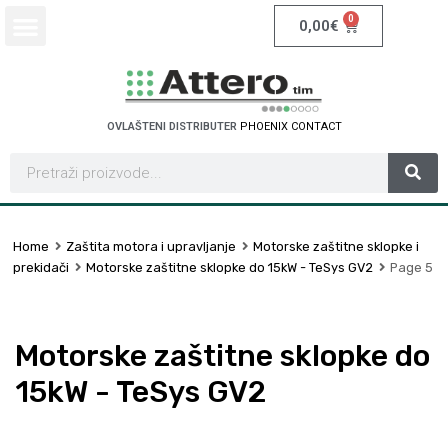
0
0,00
€
OVLAŠTENI DISTRIBUTER
P
H
O
E
N
I
X
C
O
N
T
A
C
T
Home
Zaštita motora i upravljanje
Motorske zaštitne sklopke i
prekidači
Motorske zaštitne sklopke do 15kW - TeSys GV2
Page 5
Motorske zaštitne sklopke do
15kW - TeSys GV2