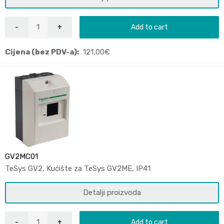
Add to cart
Cijena (bez PDV-a):
121,00
€
GV2MC01
TeSys GV2, Kućište za TeSys GV2ME, IP41
Detalji proizvoda
Add to cart