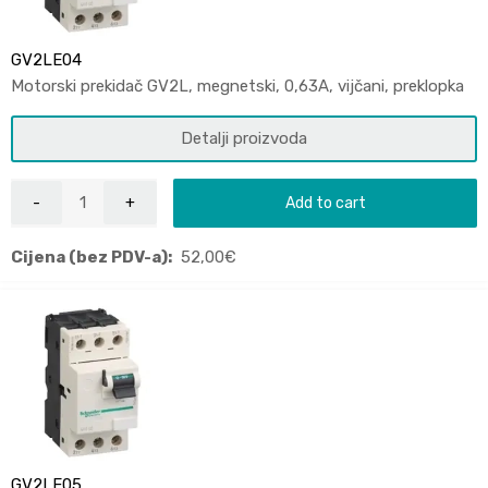
GV2LE04
Motorski prekidač GV2L, megnetski, 0,63A, vijčani, preklopka
Detalji proizvoda
Add to cart
Cijena (bez PDV-a):
52,00
€
GV2LE05