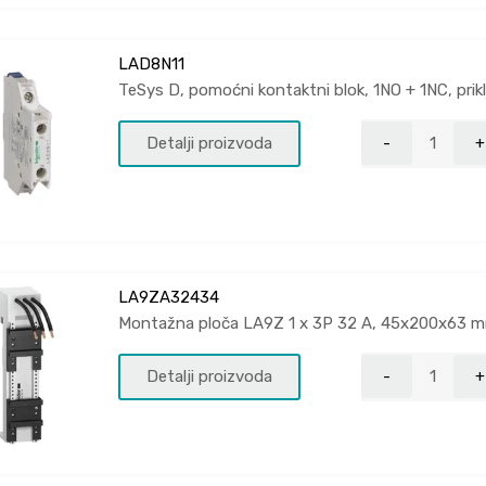
LAD8N11
TeSys D, pomoćni kontaktni blok, 1NO + 1NC, priklj
Detalji proizvoda
LA9ZA32434
Montažna ploča LA9Z 1 x 3P 32 A, 45x200x63
Detalji proizvoda