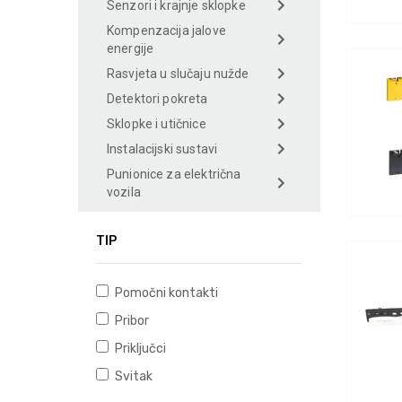
Senzori i krajnje sklopke
Kompenzacija jalove
energije
Rasvjeta u slučaju nužde
Detektori pokreta
Sklopke i utičnice
Instalacijski sustavi
Punionice za električna
vozila
TIP
Pomočni kontakti
Pribor
Priključci
Svitak