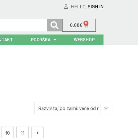
HELLO.
SIGN IN
0
0,00
€
NTAKT
PODRŠKA
WEBSHOP
10
11