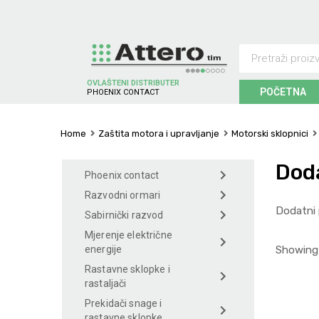
OVLAŠTENI DISTRIBUTER
POČETNA
P
H
O
E
N
I
X
C
O
N
T
A
C
T
Home
Zaštita motora i upravljanje
Motorski sklopnici
Doda
Phoenix contact
Razvodni ormari
Dodatni 
Sabirnički razvod
Mjerenje električne
Showing 
energije
Rastavne sklopke i
rastaljači
Prekidači snage i
rastavne sklopke