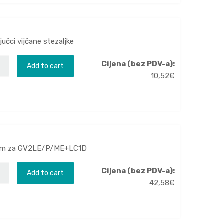
učci vijčane stezaljke
Cijena (bez PDV-a):
Add to cart
10,52
€
 mm za GV2LE/P/ME+LC1D
Cijena (bez PDV-a):
Add to cart
42,58
€