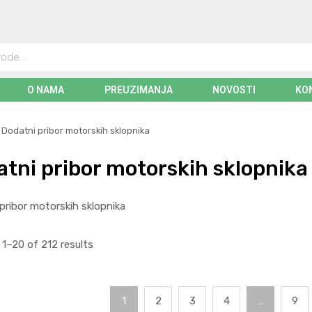
O NAMA
PREUZIMANJA
NOVOSTI
KO
Dodatni pribor motorskih sklopnika
tni pribor motorskih sklopnika
pribor motorskih sklopnika
1–20 of 212 results
1
2
3
4
…
9