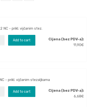
NC - prikl. vijčanim stez.
Cijena (bez PDV-a):
Add to cart
11,90
€
C - prikl. vijčanim stezaljkama
Cijena (bez PDV-a):
Add to cart
6,68
€