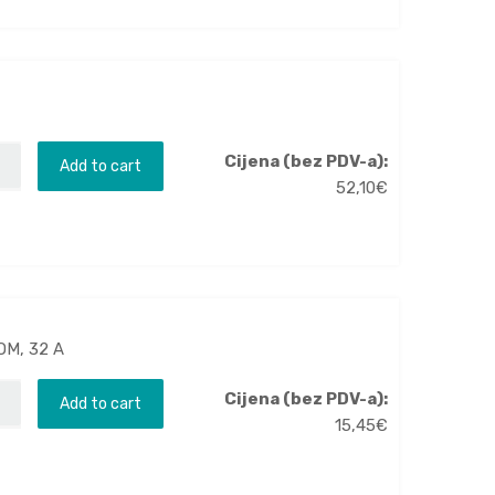
Cijena (bez PDV-a):
Add to cart
52,10
€
OM, 32 A
Cijena (bez PDV-a):
Add to cart
15,45
€