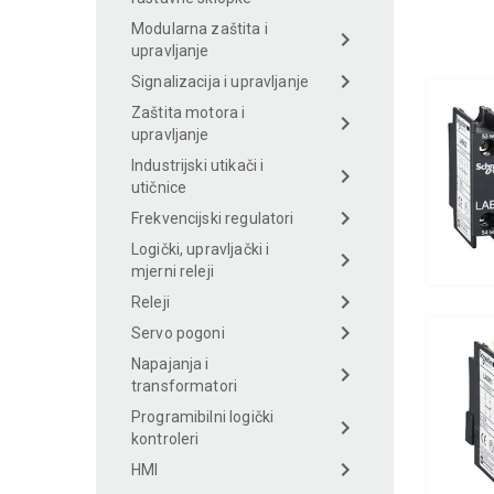
Modularna zaštita i
upravljanje
Signalizacija i upravljanje
Zaštita motora i
upravljanje
Industrijski utikači i
utičnice
Frekvencijski regulatori
Logički, upravljački i
mjerni releji
Releji
Servo pogoni
Napajanja i
transformatori
Programibilni logički
kontroleri
HMI