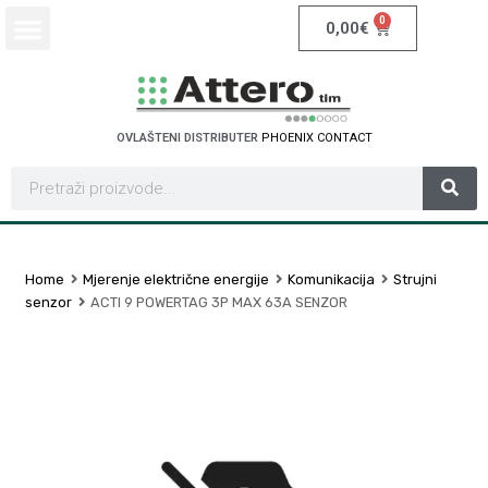
0
0,00
€
OVLAŠTENI DISTRIBUTER
P
H
O
E
N
I
X
C
O
N
T
A
C
T
Home
Mjerenje električne energije
Komunikacija
Strujni
senzor
ACTI 9 POWERTAG 3P MAX 63A SENZOR