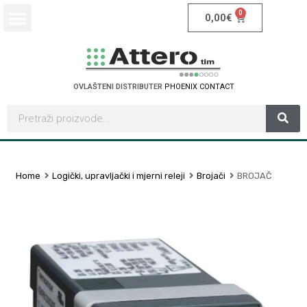
0
0,00
€
OVLAŠTENI DISTRIBUTER
P
H
O
E
N
I
X
C
O
N
T
A
C
T
Home
Logički, upravljački i mjerni releji
Brojači
BROJAČ