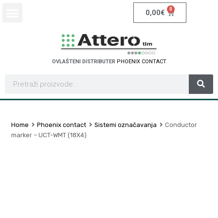
0
0,00
€
OVLAŠTENI DISTRIBUTER
P
H
O
E
N
I
X
C
O
N
T
A
C
T
Home
Phoenix contact
Sistemi označavanja
Conductor
marker – UCT-WMT (18X4)