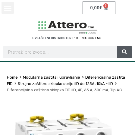
0
0,00
€
OVLAŠTENI DISTRIBUTER
P
H
O
E
N
I
X
C
O
N
T
A
C
T
Home
Modularna zaštita i upravljanje
Diferencijalna zaštita
FID
Strujne zaštitne sklopke serije iID do 125A, 10kA - IID
Diferencijalna zaštirna sklopka FID iID, 4P, 63 A, 300 mA, Tip AC