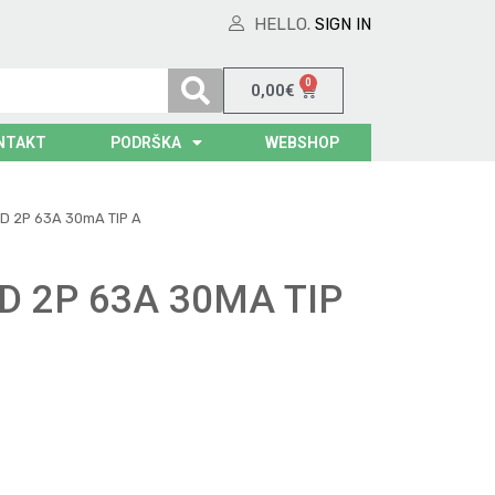
HELLO.
SIGN IN
0
0,00
€
NTAKT
PODRŠKA
WEBSHOP
ED 2P 63A 30mA TIP A
ED 2P 63A 30MA TIP