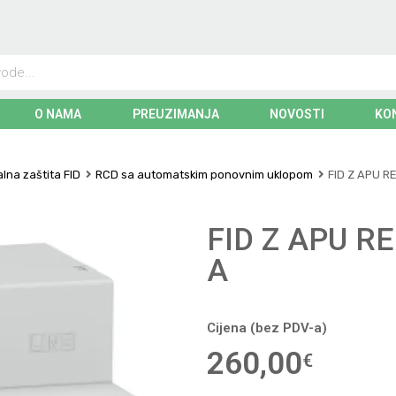
O NAMA
PREUZIMANJA
NOVOSTI
KO
alna zaštita FID
RCD sa automatskim ponovnim uklopom
FID Z APU R
FID Z APU R
A
Cijena (bez PDV-a)
260,00
€