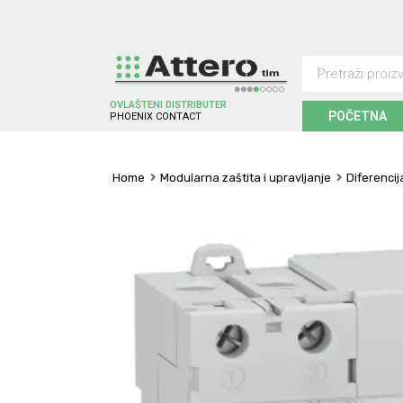
OVLAŠTENI DISTRIBUTER
POČETNA
P
H
O
E
N
I
X
C
O
N
T
A
C
T
Home
Modularna zaštita i upravljanje
Diferencij