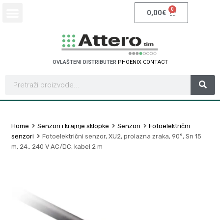
0
0,00
€
OVLAŠTENI DISTRIBUTER
P
H
O
E
N
I
X
C
O
N
T
A
C
T
Home
Senzori i krajnje sklopke
Senzori
Fotoelektrični
senzori
Fotoelektrični senzor, XU2, prolazna zraka, 90°, Sn 15
m, 24.. 240 V AC/DC, kabel 2 m