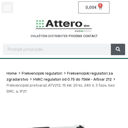
0
0,00
€
OVLAŠTENI DISTRIBUTER
P
H
O
E
N
I
X
C
O
N
T
A
C
T
Home
Frekvencijski regulatori
Frekvencijski regulatori za
zgradarstvo
HVAC regulatori od 0.75 do 75kW - Altivar 212
Frekvencijski pretvarač ATV212, 15 kW, 20 ks, 240 V, 3 faze, bez
EMC, a, IP21