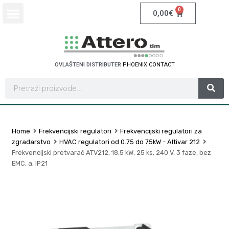
0
0,00
€
OVLAŠTENI DISTRIBUTER
P
H
O
E
N
I
X
C
O
N
T
A
C
T
Home
Frekvencijski regulatori
Frekvencijski regulatori za
zgradarstvo
HVAC regulatori od 0.75 do 75kW - Altivar 212
Frekvencijski pretvarač ATV212, 18,5 kW, 25 ks, 240 V, 3 faze, bez
EMC, a, IP21