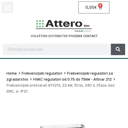
0
0,00
€
OVLAŠTENI DISTRIBUTER
P
H
O
E
N
I
X
C
O
N
T
A
C
T
Home
Frekvencijski regulatori
Frekvencijski regulatori za
zgradarstvo
HVAC regulatori od 0.75 do 75kW - Altivar 212
Frekvencijski pretvarač ATV212, 22 kW, 30 ks, 240 V, 3faze, bez
EMC, a- IP21