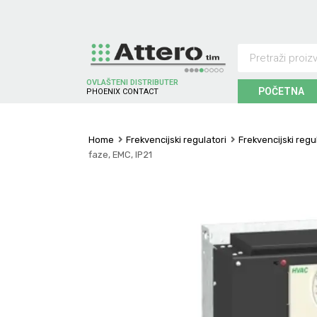
OVLAŠTENI DISTRIBUTER
POČETNA
P
H
O
E
N
I
X
C
O
N
T
A
C
T
Home
Frekvencijski regulatori
Frekvencijski regu
faze, EMC, IP21