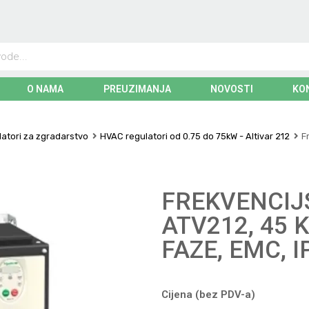
O NAMA
PREUZIMANJA
NOVOSTI
KO
latori za zgradarstvo
HVAC regulatori od 0.75 do 75kW - Altivar 212
F
FREKVENCIJ
ATV212, 45 KW
FAZE, EMC, I
Cijena (bez PDV-a)