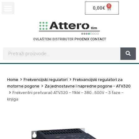
0
0,00
€
OVLAŠTENI DISTRIBUTER
P
H
O
E
N
I
X
C
O
N
T
A
C
T
Home
Frekvencijski regulatori
Frekvancijski regulatori za
motorne pogone
Za jednostavne i napredne pogone - ATV320
Frekventni pretvarač ATV320 – 11kW – 380…500V – 3 faze –
knjiga