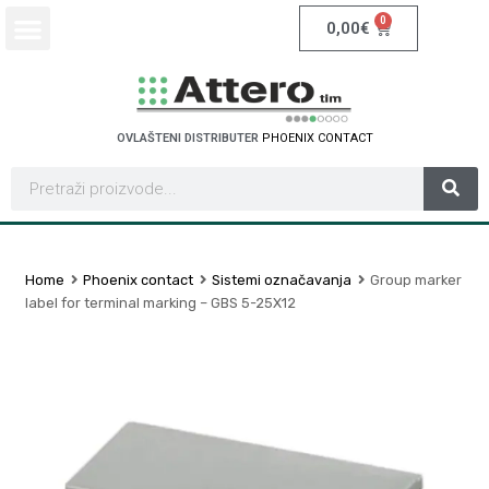
0
0,00
€
OVLAŠTENI DISTRIBUTER
P
H
O
E
N
I
X
C
O
N
T
A
C
T
Home
Phoenix contact
Sistemi označavanja
Group marker
label for terminal marking – GBS 5-25X12