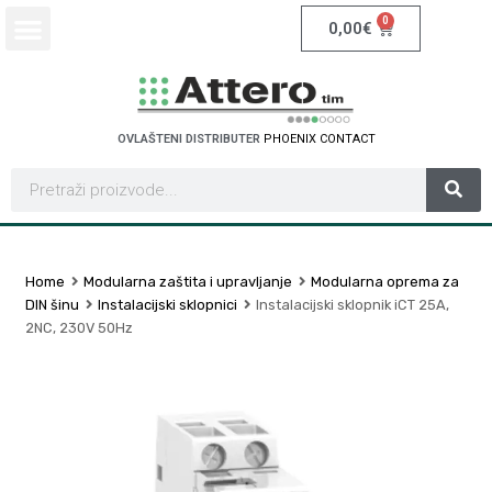
0
0,00
€
OVLAŠTENI DISTRIBUTER
P
H
O
E
N
I
X
C
O
N
T
A
C
T
Home
Modularna zaštita i upravljanje
Modularna oprema za
DIN šinu
Instalacijski sklopnici
Instalacijski sklopnik iCT 25A,
2NC, 230V 50Hz