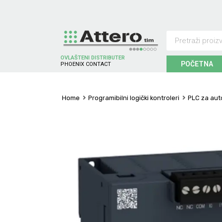
OVLAŠTENI DISTRIBUTER
POČETNA
P
H
O
E
N
I
X
C
O
N
T
A
C
T
Home
Programibilni logički kontroleri
PLC za aut