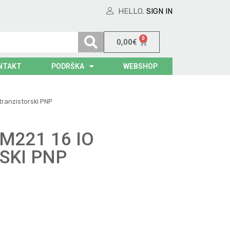
HELLO.
SIGN IN
0
0,00
€
NTAKT
PODRŠKA
WEBSHOP
tranzistorski PNP
M221 16 IO
SKI PNP