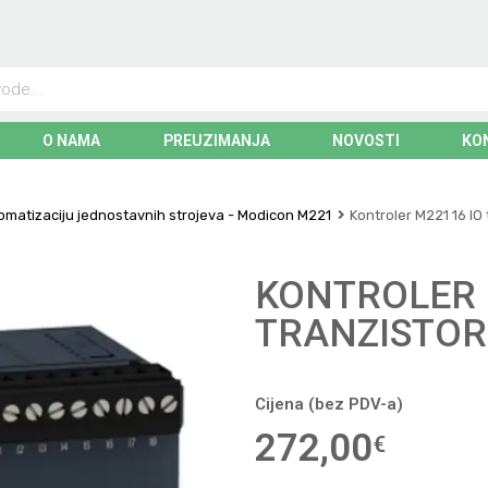
O NAMA
PREUZIMANJA
NOVOSTI
KO
omatizaciju jednostavnih strojeva - Modicon M221
Kontroler M221 16 IO 
KONTROLER 
TRANZISTOR
Cijena (bez PDV-a)
272,00
€