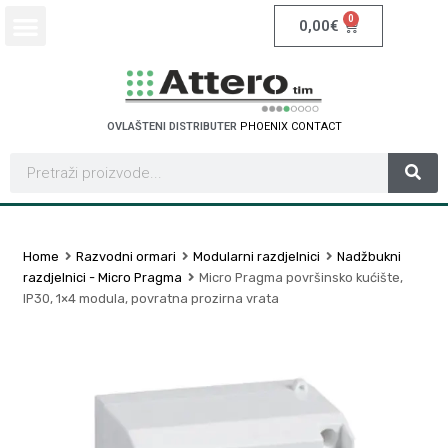
0
0,00
€
OVLAŠTENI DISTRIBUTER
P
H
O
E
N
I
X
C
O
N
T
A
C
T
Home
Razvodni ormari
Modularni razdjelnici
Nadžbukni
razdjelnici - Micro Pragma
Micro Pragma površinsko kućište,
IP30, 1×4 modula, povratna prozirna vrata